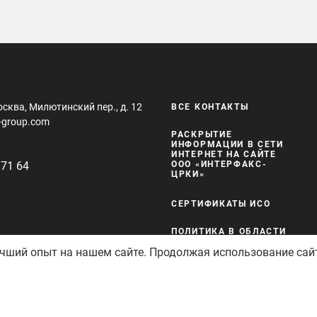
осква, Милютинский пер., д. 12
ВСЕ КОНТАКТЫ
-group.com
РАСКРЫТИЕ
ИНФОРМАЦИИ В СЕТИ
ИНТЕРНЕТ НА САЙТЕ
 71 64
ООО «ИНТЕРФАКС-
ЦРКИ»
СЕРТИФИКАТЫ ИСО
ПОЛИТИКА В ОБЛАСТИ
КАЧЕСТВА И
учший опыт на нашем сайте. Продолжая использование сай
БЕЗОПАСНОСТИ
защищены