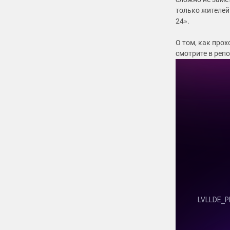
только жителей
24».
О том, как про
смотрите в реп