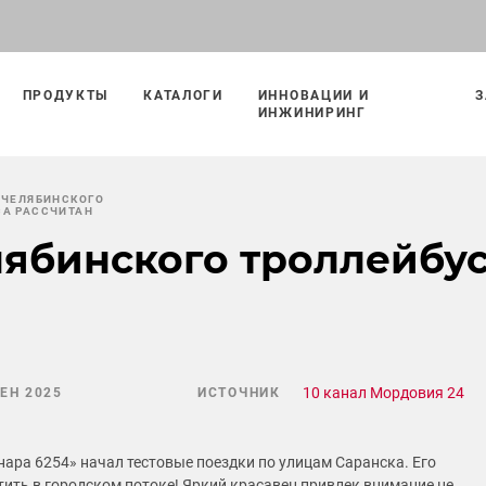
ПРОДУКТЫ
КАТАЛОГИ
ИННОВАЦИИ И
З
ИНЖИНИРИНГ
 ЧЕЛЯБИНСКОГО
СА РАССЧИТАН
лябинского троллейбус
10 канал Мордовия 24
СЕН 2025
ИСТОЧНИК
нара 6254» начал тестовые поездки по улицам Саранска. Его
тить в городском потоке! Яркий красавец привлек внимание не