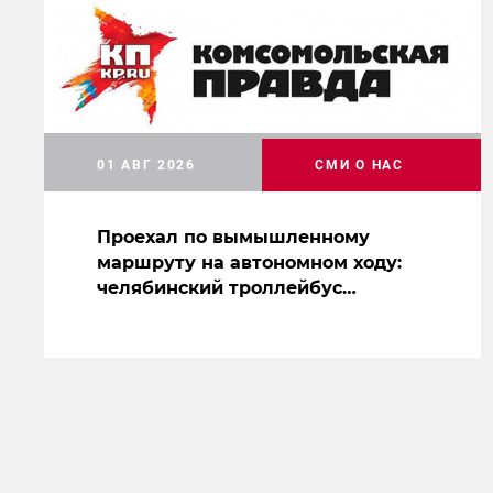
01 АВГ 2026
СМИ О НАС
Проехал по вымышленному
маршруту на автономном ходу:
челябинский троллейбус
засветился на съемках нового
сериала