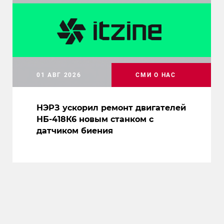
01 АВГ 2026
СМИ О НАС
НЭРЗ ускорил ремонт двигателей
НБ-418К6 новым станком с
датчиком биения