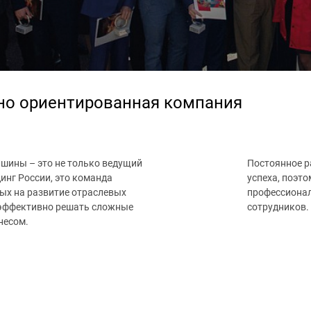
но ориентированная компания
шины – это не только ведущий
Постоянное р
нг России, это команда
успеха, поэт
ых на развитие отраслевых
профессионал
 эффективно решать сложные
сотрудников.
несом.