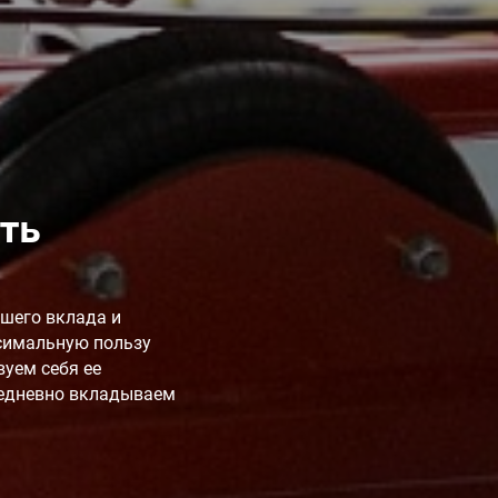
ть
шего вклада и
симальную пользу
вуем себя ее
едневно вкладываем