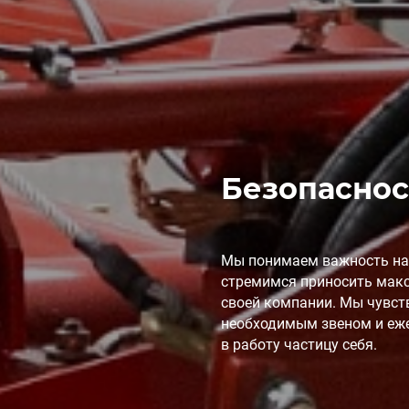
Безопаснос
Мы понимаем важность на
стремимся приносить мак
своей компании. Мы чувст
необходимым звеном и еж
в работу частицу себя.