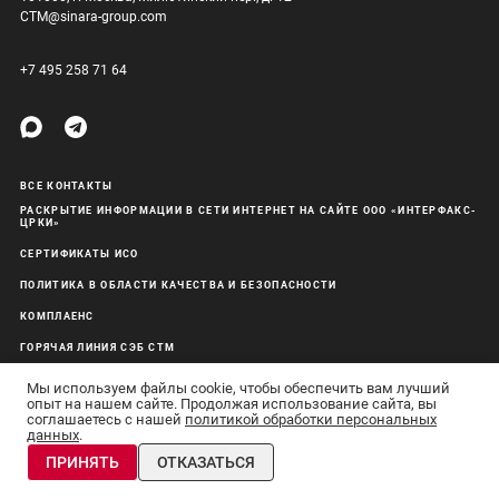
CTM@sinara-group.com
+7 495 258 71 64
ВСЕ КОНТАКТЫ
РАСКРЫТИЕ ИНФОРМАЦИИ В СЕТИ ИНТЕРНЕТ НА САЙТЕ ООО «ИНТЕРФАКС-
ЦРКИ»
СЕРТИФИКАТЫ ИСО
ПОЛИТИКА В ОБЛАСТИ КАЧЕСТВА И БЕЗОПАСНОСТИ
КОМПЛАЕНС
ГОРЯЧАЯ ЛИНИЯ СЭБ СТМ
ОБРАБОТКА ПЕРСОНАЛЬНЫХ ДАННЫХ
Мы используем файлы cookie, чтобы обеспечить вам лучший
опыт на нашем сайте. Продолжая использование сайта, вы
соглашаетесь с нашей
политикой обработки персональных
данных
.
АО «Синара-Транспортные Машины» © 2011–26 Все права защищены
ПРИНЯТЬ
ОТКАЗАТЬСЯ
Сделано в