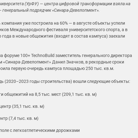
ниверситета (УрФУ) — центра цифровой трансформации взяла на
— генеральный подрядчик «Синара-Девелопмент».
 компания уже построила на 60% — в августе объекты успели
иков Международного фестиваля университетского спорта, а в
о года в новые общежития (входят в состав кампуса) заехали
на форуме 100+ TechnoBuild заместитель генерального директора
м «Синара-Девелопмент» Данил Значков, в рекордные сроки
оила первую очередь кампуса площадью 250 тыс. кв.м.
дь (2020–2023 годы строительства) вошли следующие объекты:
и общежитий на 8,5 тыс. мест (209,1 тыс. кв. м)
нтр (35,1 тыс. кв. м)
тр (7,4 тыс. кв. м)
поле с легкоатлетическими дорожками