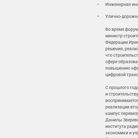
Инженерная ин
Улично-дорожна
Во время форум
министр строит
Федерации Ирек
решения, реали
что строительс
сфере образова
повышению эффе
цифровой тран
С прошлого год
и строительству
воспринимается
реализации вто
кампус перевез
Данилы Зверева
института ради
экономики и уп