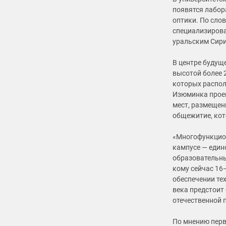
появятся лабор
оптики. По сло
специализирова
уральским Сири
В центре будущ
высотой более 2
которых распол
Изюминка проек
мест, размещен
общежитие, кот
«Многофункцион
кампусе — един
образовательны
кому сейчас 16–
обеспечении тех
века предстоит
отечественной 
По мнению перв