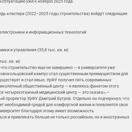
эксплуатацию уже к ноябрю 2025 года.
едь кластера (2022–2025 годы строительства) войдут следующие
электроники и информационных технологий
ики и управления (35,8 тыс. кв. м)
ыс. кв. м)
 что строительство еще не завершено — в университете уже
Новокольцовский кампус стал существенным преимуществом для
существует и стал явью. УрФУ получил пять современных
иколепный общественный центр — я являюсь фанатом этого
ся четырехэтажный медицинский центр — это сказка»,—
ый проректор УрФУ Дмитрий Бугров. Отдельно он подчеркнул, что
ет необходимой средой для комфортной жизни и появляется своя
университет благодаря этому имеет возможность
ся и привлекать больше не только российских, но и иностранных