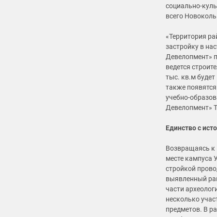
социально-куль
всего Новоколь
«Территория ра
застройку в на
Девелопмент» п
ведется строит
тыс. кв.м будет
также появятся
учебно-образов
Девелопмент» 
Единство с ист
Возвращаясь к 
месте кампуса 
стройкой прово
выявленный ран
части археолог
несколько учас
предметов. В ра