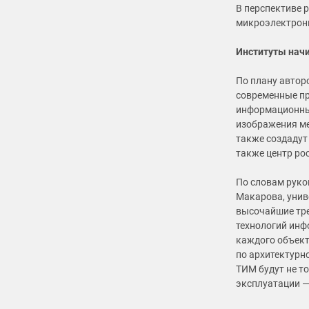
В перспективе 
микроэлектрони
Институты нач
По плану автор
современные пр
информационных
изображения ме
также создадут
также центр ро
По словам руко
Макарова, унив
высочайшие тр
технологий инф
каждого объект
по архитектурн
ТИМ будут не т
эксплуатации —