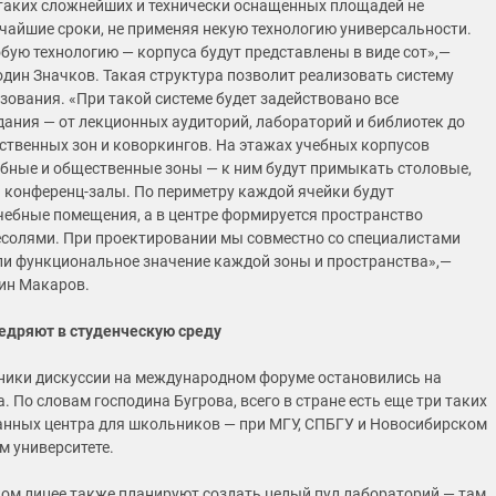
м таких сложнейших и технически оснащенных площадей не
тчайшие сроки, не применяя некую технологию универсальности.
бую технологию — корпуса будут представлены в виде сот»,—
один Значков. Такая структура позволит реализовать систему
зования. «При такой системе будет задействовано все
дания — от лекционных аудиторий, лабораторий и библиотек до
твенных зон и коворкингов. На этажах учебных корпусов
бные и общественные зоны — к ним будут примыкать столовые,
и конференц-залы. По периметру каждой ячейки будут
ебные помещения, а в центре формируется пространство
есолями. При проектировании мы совместно со специалистами
и функциональное значение каждой зоны и пространства»,—
ин Макаров.
едряют в студенческую среду
ники дискуссии на международном форуме остановились на
 По словам господина Бугрова, всего в стране есть еще три таких
нных центра для школьников — при МГУ, СПБГУ и Новосибирском
м университете.
ком лицее также планируют создать целый пул лабораторий — там