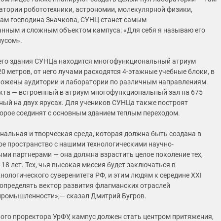
атории робототехники, астрономии, молекулярной физики,
вам господина Значкова, СУНЦ станет самым
нным и сложным объектом кампуса: «Для себя я называю его
усом».
его здания СУНЦа находится многофункциональный атриум
0 метров, от него лучами расходятся 4-этажные учебные блоки, в
ожены аудитории и лаборатории по различным направлениям.
та — встроенный в атриум многофункциональный зал на 675
ный на двух ярусах. Для учеников СУНЦа также построят
орое соединят с основным зданием теплым переходом.
альная и творческая среда, которая должна быть создана в
ое пространство с нашими технологическими научно-
ми партнерами — она должна взрастить целое поколение тех,
18 лет. Тех, чья высокая миссия будет заключаться в
нологического суверенитета РФ, и этим людям к середине XXI
 определять вектор развития флагманских отраслей
промышленности»,— сказал Дмитрий Бугров.
ого проректора УрФУ, кампус должен стать центром притяжения,