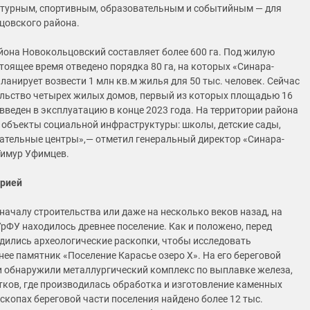
турным, спортивным, образовательным и событийным — для
цовского района.
йона Новокольцовский составляет более 600 га. Под жилую
стоящее время отведено порядка 80 га, на которых «Синара-
ланирует возвести 1 млн кв.м жилья для 50 тыс. человек. Сейчас
ельство четырех жилых домов, первый из которых площадью 16
 введен в эксплуатацию в конце 2023 года. На территории района
 объекты социальной инфраструктуры: школы, детские сады,
ательные центры»,— отметил генеральный директор «Синара-
Тимур Уфимцев.
орией
началу строительства или даже на несколько веков назад, на
УрФУ находилось древнее поселение. Как и положено, перед
дились археологические раскопки, чтобы исследовать
ее памятник «Поселение Карасье озеро X». На его береговой
и обнаружили металлургический комплекс по выплавке железа,
тков, где производилась обработка и изготовление каменных
скопах береговой части поселения найдено более 12 тыс.