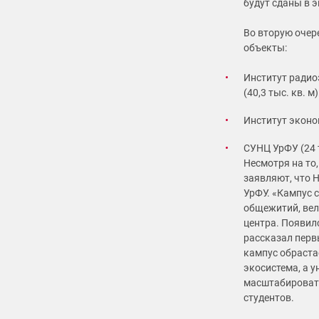
будут сданы в 
Во вторую очер
объекты:
Институт радио
(40,3 тыс. кв. м)
Институт эконом
СУНЦ УрФУ (24 т
Несмотря на то,
заявляют, что 
УрФУ. «Кампус 
общежитий, вел
центра. Появил
рассказал перв
кампус обраста
экосистема, а 
масштабировать
студентов.