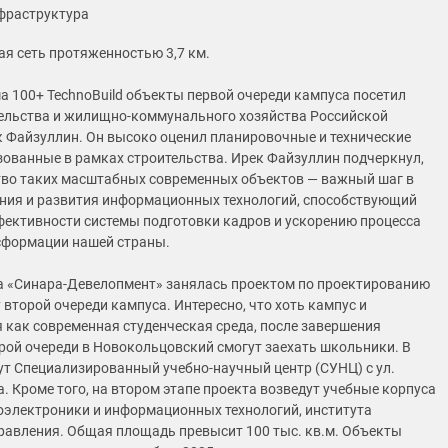
фраструктура
я сеть протяженностью 3,7 км.
а 100+ TechnoBuild объекты первой очереди кампуса посетил
ельства и жилищно-коммунального хозяйства Российской
 Файзуллин. Он высоко оценил планировочные и технические
зованные в рамках строительства. Ирек Файзуллин подчеркнул,
тво таких масштабных современных объектов — важный шаг в
ния и развития информационных технологий, способствующий
ктивности системы подготовки кадров и ускорению процесса
сформации нашей страны.
а «Синара-Девелопмент» занялась проектом по проектированию
 второй очереди кампуса. Интересно, что хоть кампус и
 как современная студенческая среда, после завершения
рой очереди в Новокольцовский смогут заехать школьники. В
ут Специализированный учебно-научный центр (СУНЦ) с ул.
. Кроме того, на втором этапе проекта возведут учебные корпуса
оэлектроники и информационных технологий, института
равления. Общая площадь превысит 100 тыс. кв.м. Объекты