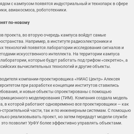
рядом с кампусом появятся индустриальный и технопарк в сфере
ки, авиакосмоса, робототехники.
инят по-новому
ов проекта, во вторую очередь кампуса войдут самые
остранства. Например, в институте радиоэлектроники и
 технологий появятся лаборатории исследования сигналов и
тодами искусственного интеллекта. На территории кампуса
 лаборатории, которые будут работать под грифом «секретно», а
ссийских вычислительных технологий и другие объекты.
водителя компании-проектировщика «НИАС Центр» Алексея
ерситетом при разработке концепции институтов ставились
ебования, и новые объекты спроектированы с помощью
ормационного моделирования (ТИМ). Компания создала модель
а, в которой работают одновременно все проектировщики — как
о-строительной части, так и по инженерным системам. С помощью
олько реализовывать проект, но затем передадут модели службе
 это позволит УрФУ более эффективно управлять объектами.