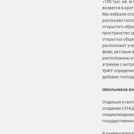
«100 тыс. кв. 
возвести в кра
Мы избрали осо
рассказал госп
открытого обра
пространство з
открытых общес
расположат уче
фойе, актовые 
расположены уч
атриума с антр
УрФУ определил
добавил господ
Школьников вн
Отдельно участ
создании СУНЦа.
специализирова
государственно
В университетс