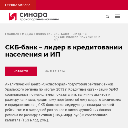
ГРУППА СИНАРА
ГЛАВНАЯ
МЕДИА
НОВОСТИ
СКБ-БАНК – ЛИДЕР В
КРЕДИТОВАНИИ НАСЕЛЕНИЯ И
ИП
СКБ-банк – лидер в кредитовании
населения и ИП
НОВОСТИ
06 МАР 2014
Аналитический центр «Эксперт-Урал» подготовил рейтинг банков
Уральского региона по итогам 2013 г. Кредитные организации УрФО
сравнивались по нескольким показателям: величине активов и
размеру капитала, кредитному портфелю, объему средств физических
и юридических лиц. СКБ-банк занял лидирующие позиции во всей
рейтингах, и в очередной раз вошел в число крупнейших банков
региона по размеру активов (135,4 млрд. руб.) и собственного
капитала (15,3 млрд. руб.).