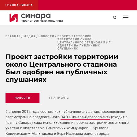
ГРУППА СИНАРА
ГЛАВНАЯ
МЕДИА
НОВОСТИ
ПРОЕКТ ЗАСТРОЙКИ
ТЕРРИТОРИИ ОКОЛО
ЦЕНТРАЛЬНОГО СТАДИОНА БЫЛ
ОДОБРЕН НА ПУБЛИЧНЫХ
СЛУШАНИЯХ
Проект застройки территории
около Центрального стадиона
был одобрен на публичных
слушаниях
НОВОСТИ
11 АПР 2012
6 апреля 2012 года состоялись публичные слушания, посвященные
рассмотрению предложенного
ОАО «Синара-Девелопмент»
(входит в
Группу Синара) вида использования и проекта застройки земельного
участка в квартале ул. Венгерских коммунаров – Крылова –
Ключевская – Мельникова в Верх-Исетском районе города