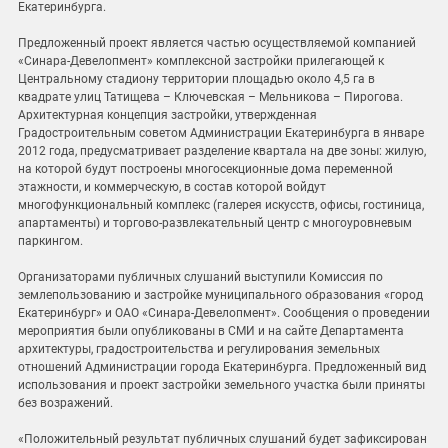
Екатеринбурга.
Предложенный проект является частью осуществляемой компанией
«Синара-Девелопмент» комплексной застройки прилегающей к
Центральному стадиону территории площадью около 4,5 га в
квадрате улиц Татищева – Ключевская – Мельникова – Пирогова.
Архитектурная концепция застройки, утвержденная
Градостроительным советом Администрации Екатеринбурга в январе
2012 года, предусматривает разделение квартала на две зоны: жилую,
на которой будут построены многосекционные дома переменной
этажности, и коммерческую, в состав которой войдут
многофункциональный комплекс (галерея искусств, офисы, гостиница,
апартаменты) и торгово-развлекательный центр с многоуровневым
паркингом.
Организаторами публичных слушаний выступили Комиссия по
землепользованию и застройке муниципального образования «город
Екатеринбург» и ОАО «Синара-Девелопмент». Сообщения о проведении
мероприятия были опубликованы в СМИ и на сайте Департамента
архитектуры, градостроительства и регулирования земельных
отношений Администрации города Екатеринбурга. Предложенный вид
использования и проект застройки земельного участка были приняты
без возражений.
«Положительный результат публичных слушаний будет зафиксирован