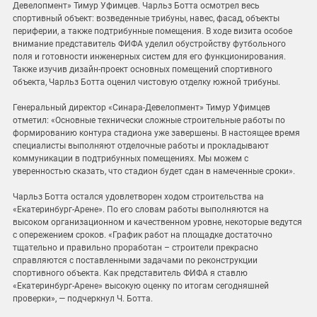
Девелопмент» Тимур Уфимцев. Чарльз Ботта осмотрел весь
спортивный объект: возведенные трибуны, навес, фасад, объекты
периферии, а также подтрибунные помещения. В ходе визита особое
внимание представитель ФИФА уделил обустройству футбольного
поля и готовности инженерных систем для его функционирования.
Также изучив дизайн-проект основных помещений спортивного
объекта, Чарльз Ботта оценил чистовую отделку южной трибуны.
Генеральный директор «Синара-Девелопмент» Тимур Уфимцев
отметил: «Основные технически сложные строительные работы по
формированию контура стадиона уже завершены. В настоящее время
специалисты выполняют отделочные работы и прокладывают
коммуникации в подтрибунных помещениях. Мы можем с
уверенностью сказать, что стадион будет сдан в намеченные сроки».
Чарльз Ботта остался удовлетворен ходом строительства на
«Екатеринбург-Арене». По его словам работы выполняются на
высоком организационном и качественном уровне, некоторые ведутся
с опережением сроков. «График работ на площадке достаточно
тщательно и правильно проработан – строители прекрасно
справляются с поставленными задачами по реконструкции
спортивного объекта. Как представитель ФИФА я ставлю
«Екатеринбург-Арене» высокую оценку по итогам сегодняшней
проверки», — подчеркнул Ч. Ботта.