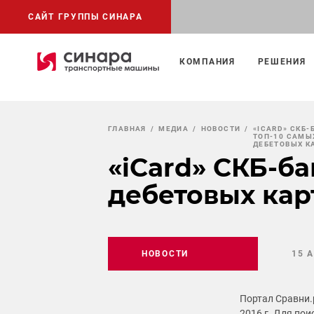
САЙТ ГРУППЫ СИНАРА
КОМПАНИЯ
РЕШЕНИЯ
ГЛАВНАЯ
МЕДИА
НОВОСТИ
«ICARD» СКБ-
ТОП-10 САМЫ
ДЕБЕТОВЫХ К
«iCard» СКБ-б
дебетовых кар
НОВОСТИ
15 
Портал Сравни.
2016 г. Для по