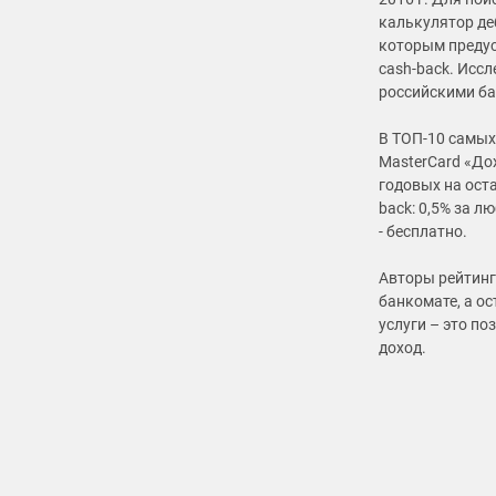
калькулятор де
которым предус
cash-back. Исс
российскими б
В ТОП-10 самых
MasterCard «Дох
годовых на оста
back: 0,5% за л
- бесплатно.
Авторы рейтинг
банкомате, а ос
услуги – это п
доход.