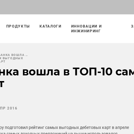
ПРОДУКТЫ
КАТАЛОГИ
ИННОВАЦИИ И
З
ИНЖИНИРИНГ
БАНКА ВОШЛА В
Х ВЫГОДНЫХ
АРТ
анка вошла в ТОП-10 с
т
АПР 2016
ру подготовил рейтинг самых выгодных дебетовых карт в апреле
иска самых доходных предложений на рынке использовался