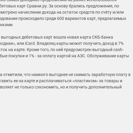
бетовых карт Сравни.ру. За основу брались предложения, по
мотрено начисление дохода на остаток средств по счёту и/или
ледование происходило среди 600 вариантов карт, предлагаемых
анками.
 выгодных дебетовых карт вошла новая карта СКБ-банка
одная», или iCard. Владелец карты может получить доход в 7%
ток на карте. Кроме того, по ней предусмотрен выгодный cash-
юбые покупки и 1% - за оплату картой на АЗС. Обслуживание карты
а отметили, что намного выгоднее не снимать заработную плату в
тавить ее на карте и расплачиваться «пластиком» за товары и
озволяет не только сэкономить, но и получить дополнительный