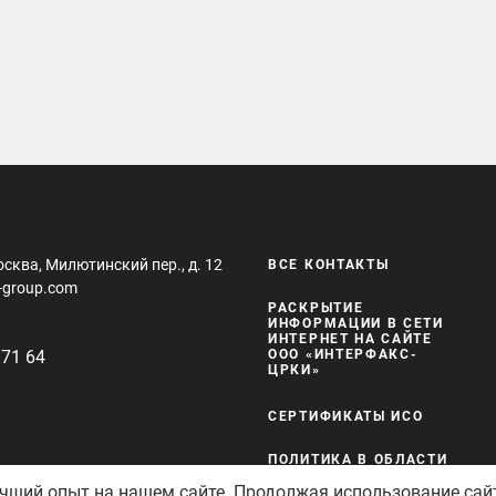
осква, Милютинский пер., д. 12
ВСЕ КОНТАКТЫ
-group.com
РАСКРЫТИЕ
ИНФОРМАЦИИ В СЕТИ
ИНТЕРНЕТ НА САЙТЕ
 71 64
ООО «ИНТЕРФАКС-
ЦРКИ»
СЕРТИФИКАТЫ ИСО
ПОЛИТИКА В ОБЛАСТИ
КАЧЕСТВА И
учший опыт на нашем сайте. Продолжая использование сай
БЕЗОПАСНОСТИ