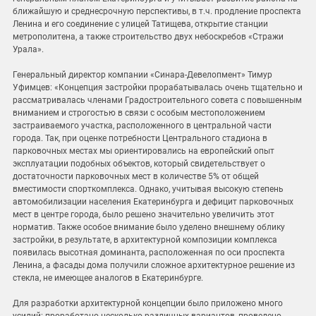
ближайшую и среднесрочную перспективы, в т.ч. продление проспекта
Ленина и его соединение с улицей Татищева, открытие станции
метрополитена, а также строительство двух небоскребов «Стражи
Урала».
Генеральный директор компании «Синара-Девелопмент» Тимур
Уфимцев: «Концепция застройки прорабатывалась очень тщательно и
рассматривалась членами Градостроительного совета с повышенным
вниманием и строгостью в связи с особым местоположением
застраиваемого участка, расположенного в центральной части
города. Так, при оценке потребности Центрального стадиона в
парковочных местах мы ориентировались на европейский опыт
эксплуатации подобных объектов, который свидетельствует о
достаточности парковочных мест в количестве 5% от общей
вместимости спорткомплекса. Однако, учитывая высокую степень
автомобилизации населения Екатеринбурга и дефицит парковочных
мест в центре города, было решено значительно увеличить этот
норматив. Также особое внимание было уделено внешнему облику
застройки, в результате, в архитектурной композиции комплекса
появилась высотная доминанта, расположенная по оси проспекта
Ленина, а фасады дома получили сложное архитектурное решение из
стекла, не имеющее аналогов в Екатеринбурге.
Для разработки архитектурной концепции было приложено много