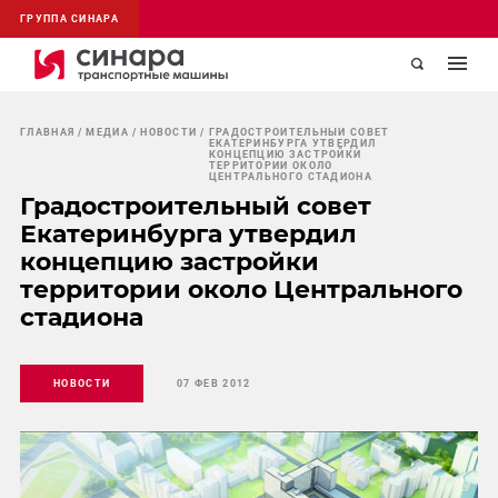
ГРУППА СИНАРА
ГЛАВНАЯ
МЕДИА
НОВОСТИ
ГРАДОСТРОИТЕЛЬНЫЙ СОВЕТ
ЕКАТЕРИНБУРГА УТВЕРДИЛ
КОНЦЕПЦИЮ ЗАСТРОЙКИ
ТЕРРИТОРИИ ОКОЛО
ЦЕНТРАЛЬНОГО СТАДИОНА
Градостроительный совет
Екатеринбурга утвердил
концепцию застройки
территории около Центрального
стадиона
НОВОСТИ
07 ФЕВ 2012