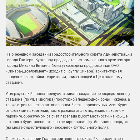
На очередном заседании Градостроительного совета Администрации
города Екатеринбурга под председательством главного архитектора
города Михаила Вяткина была утверждена предложенная ОАО
«Синара-Девелопмент» (входит в Группу Синара) архитектурная
концепция застройки территории, прилегающей к Центральному
стадиону.
Утвержденный проект предусматривает создание непосредственно у
стадиона (по ул. Пирогова) просторной пешеходной зоны – сквера, а
также строительство автопарковки. Часть парковочных мест будет
открытыми наземными, часть разместится в подземно-наземном
паркинге, образуемом за счет перепада высот местности, на крыше
которого будет расположена тренировочная футбольная площадка
(на месте существующего «верхнего» футбольного поля).
Также на заседании Градостроительного совета был рассмотрен