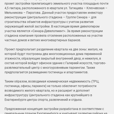
проект застройки прилегающего земельного участка площадью почти
4,5 гектара, расположенного в квартале ул. Татищева – Ключевская –
Мельникова – Пирогова. Данный участок предоставлен инвестору
реконструкции Центрального стадиона – Группе Синара – для
строительства объектов инфраструктуры с учетом развития
окружающей жилой застройки. В настоящее время девелопером
участка является «Синара-Девелопмент». За время реконструкции
стадиона компания провела отселение расположенных на участке
частных домов и ветхих многоквартирных бараков.
Проект предполагает разделение квартала на две зоны: жилую, на
которой будут построены два многосекционных дома переменной
этажности, образующие закрытый внутренний двор, и нежилую, в
состав которой войдут офисное здание с Галереей искусств, торгово-
развлекательный центр с многоуровневым паркингом. Также
предполагается размещение гостиницы и апартаментов.
Таким образом, возводимая коммерческая недвижимость (ТРЦ,
гостиница, офисы, паркинги) не только обеспечит потребности
возводимого жилого квартала, но и расширит и дополнит
инфраструктуру Центрального стадиона как крупнейшего в
Екатеринбурге центра спорта, развлечений и отдыха.
Предложенная концепция застройки разработана в соответствии с
генеральным планом Екатеринбурга и учитывает развитие района на