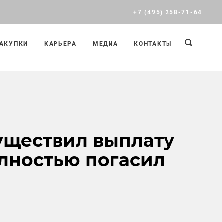
+7 (495) 258-71-64
АКУПКИ
КАРЬЕРА
МЕДИА
КОНТАКТЫ
существил выплату
олностью погасил