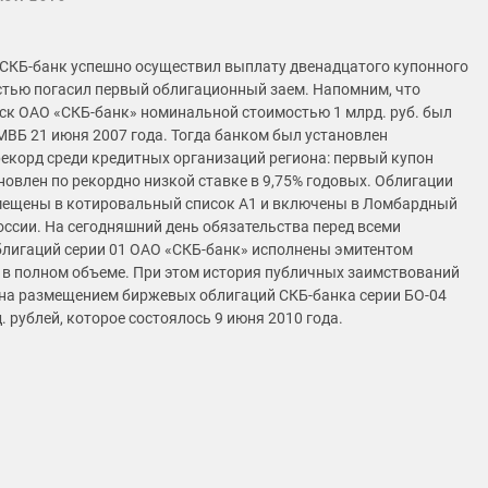
. СКБ-банк успешно осуществил выплату двенадцатого купонного
стью погасил первый облигационный заем. Напомним, что
к ОАО «СКБ-банк» номинальной стоимостью 1 млрд. руб. был
ВБ 21 июня 2007 года. Тогда банком был установлен
екорд среди кредитных организаций региона: первый купон
новлен по рекордно низкой ставке в 9,75% годовых. Облигации
мещены в котировальный список А1 и включены в Ломбардный
оссии. На сегодняшний день обязательства перед всеми
лигаций серии 01 ОАО «СКБ-банк» исполнены эмитентом
 в полном объеме. При этом история публичных заимствований
на размещением биржевых облигаций СКБ-банка серии БО-04
 рублей, которое состоялось 9 июня 2010 года.