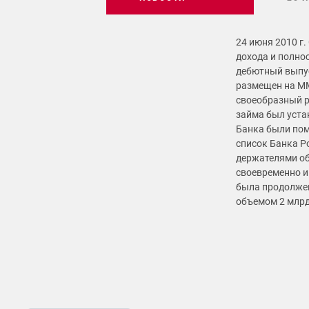
24 июня 2010 г
дохода и полно
дебютный выпус
размещен на ММ
своеобразный р
займа был уста
Банка были по
список Банка Р
держателями об
своевременно и
была продолже
объемом 2 млрд.