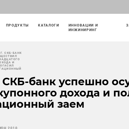
ПРОДУКТЫ
КАТАЛОГИ
ИННОВАЦИИ И
З
ИНЖИНИРИНГ
 Г. СКБ-БАНК
УЩЕСТВИЛ
НАДЦАТОГО
ОХОДА И
ПОГАСИЛ
ИГАЦИОННЫЙ
г. СКБ-банк успешно о
купонного дохода и п
ационный заем
ИЮН 2010