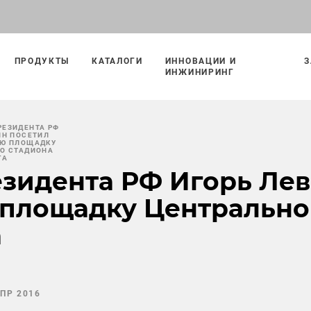
ПРОДУКТЫ
КАТАЛОГИ
ИННОВАЦИИ И
З
ИНЖИНИРИНГ
ЕЗИДЕНТА РФ
ИН ПОСЕТИЛ
УЮ ПЛОЩАДКУ
О СТАДИОНА
ГА
зидента РФ Игорь Лев
 площадку Центрально
а
АПР 2016