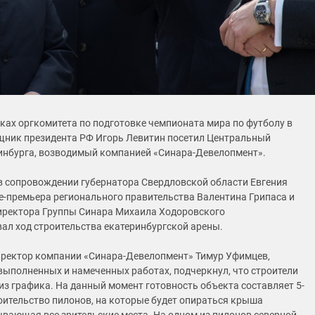
мках оргкомитета по подготовке чемпионата мира по футболу в
щник президента РФ Игорь Левитин посетил Центральный
инбурга, возводимый компанией «Синара-Девелопмент».
в сопровождении губернатора Свердловской области Евгения
е-премьера регионального правительства Валентина Грипаса и
иректора Группы Синара Михаила Ходоровского
ал ход строительства екатеринбургской арены.
ректор компании «Синара-Девелопмент» Тимур Уфимцев,
выполненных и намеченных работах, подчеркнул, что строители
из графика. На данный момент готовность объекта составляет 5-
роительство пилонов, на которые будет опираться крыша