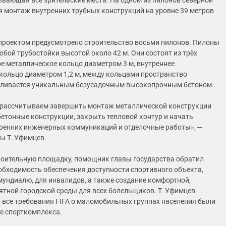
ывающая все зрительские места. На одном из пилонов северной
я монтаж внутренних трубных конструкций на уровне 39 метров
проектом предусмотрено строительство восьми пилонов. Пилоны
обой трубостойки высотой около 42 м. Они состоят из трёх
ое металлическое кольцо диаметром 3 м, внутреннее
кольцо диаметром 1,2 м, между кольцами пространство
аливается уникальным безусадочным высокопрочным бетоном.
 рассчитываем завершить монтаж металлической конструкции
бетонные конструкции, закрыть тепловой контур и начать
ренних инженерных коммуникаций и отделочные работы», ─
ы Т. Уфимцев.
оительную площадку, помощник главы государства обратил
обходимость обеспечения доступности спортивного объекта,
мундиалю, для инвалидов, а также создание комфортной,
ятной городской среды для всех болельщиков. Т. Уфимцев
о все требования FIFA о маломобильных группах населения были
те спорткомплекса.