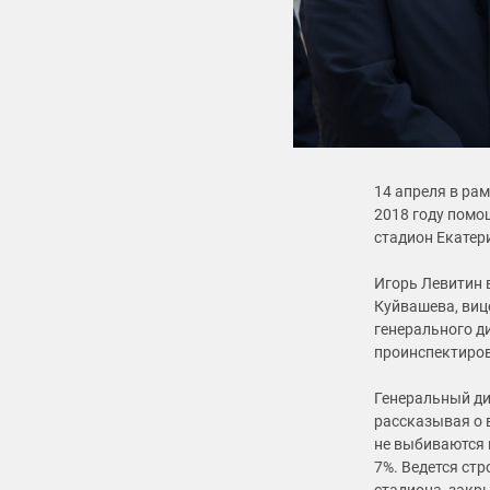
14 апреля в ра
2018 году помо
стадион Екатер
Игорь Левитин 
Куйвашева, виц
генерального д
проинспектиров
Генеральный ди
рассказывая о 
не выбиваются 
7%. Ведется ст