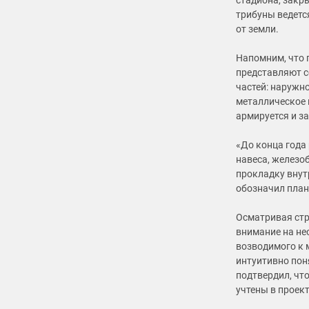
стадиона, закр
трибуны ведетс
от земли.
Напомним, что 
представляют с
частей: наружн
металлическое 
армируется и з
«До конца года
навеса, железо
прокладку внут
обозначил план
Осматривая стр
внимание на не
возводимого к 
интуитивно пон
подтвердил, чт
учтены в проек