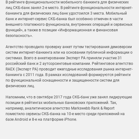
В рейтинге функциональности мобильного банкинга для физических
лиц СКБ-банк занял 2-е место. В рейтинге функциональности интернет-
банкинга для физических лиц банк удостоился 3 места. Мобильный
банк и интернет-сервис СКБ-банка был особенно отмечен в части
внешнего платежного функционала, внутренних операций и сервисных
функций», а также в позиции «Информационная и финансовая
безопасность».
Агентство проводило проверку анкет путем тестирования демоверсии
систем интернет-банкинга или на основании публичной информации о
системах. Всего в анкетировании Эксперт РА приняли участие 31
российский банк и 2 аутсорсинговые компании. Рейтинговое агентство
RAEX (Эксперт РА) проводит ежегодные исследования рынка интернет-
банкинга с 2011 года. В рамках исследований формируются рейтинги
по функциональной оснащенности и защищенности систем для
физических лиц.
Напомним, что в сентябре 2017 года СКБ-банк уже занял лидирующие
позиции в рейтингах мобильных банковских приложений. Так,
например, аналитическое агентство Markswebb Rank & Report
поместило сервисы СКБ-банка на 10-е место среди приложений на
базе Android и 8-е на платформе iPhone.