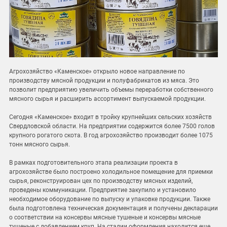
Агрохозяйство «Каменское» открыло новое направление по
производству мясной продукции и полуфабрикатов из мяса. Это
позволит предприятию увеличить объемы переработки собственного
мясного сырья и расширить ассортимент выпускаемой продукции.
Сегодня «Каменское» входит в тройку крупнейших сельских хозяйств
Свердловской области. На предприятии содержится более 7500 голов
крупного рогатого скота. В год агрохозяйство производит более 1075
тонн мясного сырья.
В рамках подготовительного этапа реализации проекта в
агрохозяйстве было построено холодильное помещение для приемки
сырья, реконструирован цех по производству мясных изделий,
проведены коммуникации. Предприятие закупило и установило
необходимое оборудование по выпуску и упаковке продукции. Также
была подготовлена техническая документация и получены декларации
о соответствии на консервы мясные тушеные и консервы мясные
тушеные с добавлением круп. На стадии оформления находится еще