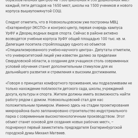
образовательных центров на 1500 школьных и 350 дошкольных мест
каждый, пяти детсадов на 1650 мест, школы на 1500 учеников и нового
корпуса вышеупомянутой СОШ.
Следует отметить, что в Новокольцовском уже построены МВЦ
«Екатеринбург-ЭКСПО» и конгресс-центр, первая очередь кампуса
УрФУ и Дворец водных видов спорта. Сейчас в районе активно
возводятся учебные корпуса УрФУ общей площадью 100 тыс. кв. м.
Делегация посетила стройплощадку одного из объектов
«Специализированного учебно-научного центра». Депутаты отметили,
что университетский лицей уже известен далеко за пределами
Свердловской области, а создание для учащихся столь современных
условий обучения станет дополнительным стимулом для их
дальнейшего развития и стремления к высоким достижениям.
«Говоря о принципах комфортного проживания, мы подразумеваем не
только нахождение поблизости детского сада, школы, учреждений
досуга, культуры и спорта. Жители должны иметь возможность найти
работу рядом с домом. Новокольцовский стал для нас
положительным примером. Именно здесь на стадии проектирования
микрорайона было запланировано строительство индустриального
парка с современным высокотехнологичным производством. Этот
объект станет основой для создания новых рабочих мест», –
подчеркнул первый заместитель председателя Екатеринбургской
городской думы Михаил Матвеев.