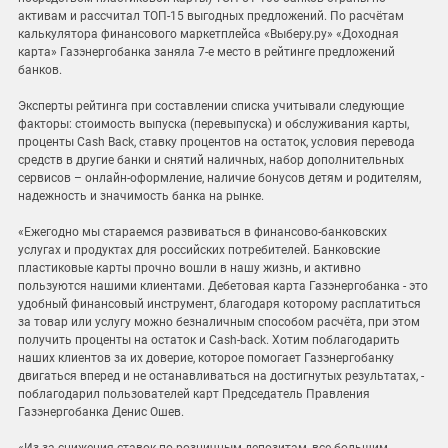
активам и рассчитал ТОП-15 выгодных предложений. По расчётам
калькулятора финансового маркетплейса «Выберу.ру» «Доходная
карта» Газэнергобанка заняла 7-е место в рейтинге предложений
банков.
Эксперты рейтинга при составлении списка учитывали следующие
факторы: стоимость выпуска (перевыпуска) и обслуживания карты,
проценты Cash Back, ставку процентов на остаток, условия перевода
средств в другие банки и снятий наличных, набор дополнительных
сервисов – онлайн-оформление, наличие бонусов детям и родителям,
надежность и значимость банка на рынке.
«Ежегодно мы стараемся развиваться в финансово-банковских
услугах и продуктах для российских потребителей. Банковские
пластиковые карты прочно вошли в нашу жизнь, и активно
пользуются нашими клиентами. Дебетовая карта Газэнергобанка - это
удобный финансовый инструмент, благодаря которому расплатиться
за товар или услугу можно безналичным способом расчёта, при этом
получить проценты на остаток и Cash-back. Хотим поблагодарить
наших клиентов за их доверие, которое помогает Газэнергобанку
двигаться вперед и не останавливаться на достигнутых результатах, -
поблагодарил пользователей карт Председатель Правления
Газэнергобанка Денис Ошев.