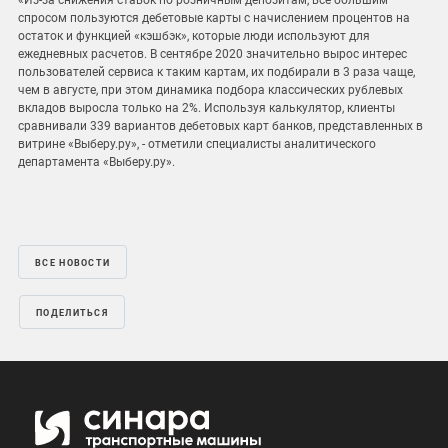
«Из-за снижения ставок по розничным депозитам, все большим
спросом пользуются дебетовые карты с начислением процентов на
остаток и функцией «кэшбэк», которые люди используют для
ежедневных расчетов. В сентябре 2020 значительно вырос интерес
пользователей сервиса к таким картам, их подбирали в 3 раза чаще,
чем в августе, при этом динамика подбора классических рублевых
вкладов выросла только на 2%. Используя калькулятор, клиенты
сравнивали 339 вариантов дебетовых карт банков, представленных в
витрине «Выберу.ру», - отметили специалисты аналитического
департамента «Выберу.ру».
ВСЕ НОВОСТИ
ПОДЕЛИТЬСЯ