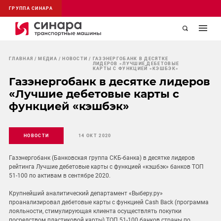
ГРУППА СИНАРА
ГЛАВНАЯ
МЕДИА
НОВОСТИ
ГАЗЭНЕРГОБАНК В ДЕСЯТКЕ
ЛИДЕРОВ «ЛУЧШИЕ ДЕБЕТОВЫЕ
КАРТЫ С ФУНКЦИЕЙ «КЭШБЭК»
Газэнергобанк в десятке лидеров
«Лучшие дебетовые карты с
функцией «кэшбэк»
НОВОСТИ
14 ОКТ 2020
Газэнергобанк (Банковская группа СКБ-банка) в десятке лидеров
рейтинга Лучшие дебетовые карты с функцией «кэшбэк» банков ТОП
51-100 по активам в сентябре 2020.
Крупнейший аналитический департамент «Выберу.ру»
проанализировал дебетовые карты с функцией Cash Back (программа
лояльности, стимулирующая клиента осуществлять покупки
посредством пластиковой карты) ТОП 51-100 банков страны по