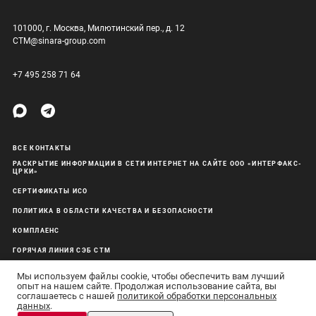
101000, г. Москва, Милютинский пер., д. 12
CTM@sinara-group.com
+7 495 258 71 64
ВСЕ КОНТАКТЫ
РАСКРЫТИЕ ИНФОРМАЦИИ В СЕТИ ИНТЕРНЕТ НА САЙТЕ ООО «ИНТЕРФАКС-
ЦРКИ»
СЕРТИФИКАТЫ ИСО
ПОЛИТИКА В ОБЛАСТИ КАЧЕСТВА И БЕЗОПАСНОСТИ
КОМПЛАЕНС
ГОРЯЧАЯ ЛИНИЯ СЭБ СТМ
ОБРАБОТКА ПЕРСОНАЛЬНЫХ ДАННЫХ
Мы используем файлы cookie, чтобы обеспечить вам лучший
опыт на нашем сайте. Продолжая использование сайта, вы
соглашаетесь с нашей
политикой обработки персональных
данных
.
АО «Синара-Транспортные Машины» © 2011–26 Все права защищены