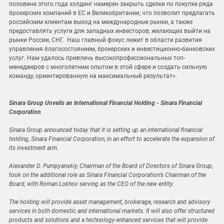
половине этого года холдинг намерен закрыть сделки по покупке ряда
брокерских компаний в ЕС и Великобритании, что позволит предлагать
российским клиентам выход на международные рынки, а также
предоставлять услуги для западных инвесторов, желающих выйти на
рынки России, СНГ. Наш главный фокус лежит в области развития
управления благосостоянием, брокерских и инвестиционно-банковских
услуг. Нам удалось привлечь высокопрофессиональных топ-
менеджеров с многолетним опытом в этой сфере и создать сильную
команду, ориентированную на максимальный результат».
Sinara Group Unveils an International Financial Holding - Sinara Financial
Corporation
Sinara Group announced today that it is setting up an international financial
holding, Sinara Financial Corporation, in an effort to accelerate the expansion of
its investment arm.
Alexander D. Pumpyanskiy, Chairman of the Board of Directors of Sinara Group,
took on the additional role as Sinara Financial Corporation’s Chairman of the
Board, with Roman Lokhov serving as the CEO of the new entity.
The holding will provide asset management, brokerage, research and advisory
services in both domestic and international markets. It will also offer structured
products and solutions and a technology-enhanced services that will provide