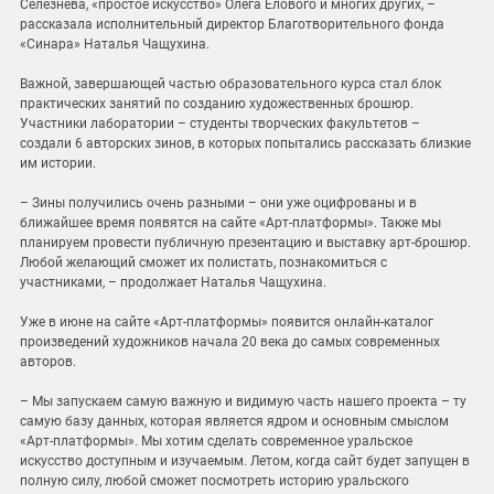
Селезнева, «простое искусство» Олега Елового и многих других, –
рассказала исполнительный директор Благотворительного фонда
«Синара» Наталья Чащухина.
Важной, завершающей частью образовательного курса стал блок
практических занятий по созданию художественных брошюр.
Участники лаборатории – студенты творческих факультетов –
создали 6 авторских зинов, в которых попытались рассказать близкие
им истории.
– Зины получились очень разными – они уже оцифрованы и в
ближайшее время появятся на сайте «Арт-платформы». Также мы
планируем провести публичную презентацию и выставку арт-брошюр.
Любой желающий сможет их полистать, познакомиться с
участниками, – продолжает Наталья Чащухина.
Уже в июне на сайте «Арт-платформы» появится онлайн-каталог
произведений художников начала 20 века до самых современных
авторов.
– Мы запускаем самую важную и видимую часть нашего проекта – ту
самую базу данных, которая является ядром и основным смыслом
«Арт-платформы». Мы хотим сделать современное уральское
искусство доступным и изучаемым. Летом, когда сайт будет запущен в
полную силу, любой сможет посмотреть историю уральского