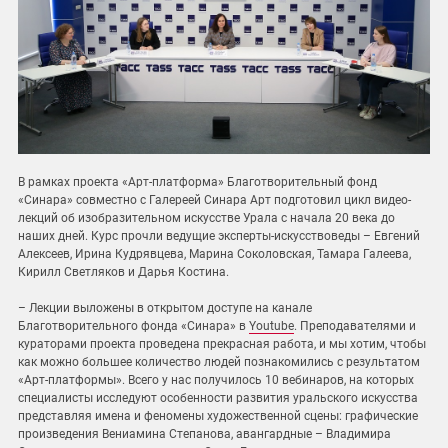
В рамках проекта «Арт-платформа» Благотворительный фонд
«Синара» совместно с Галереей Синара Арт подготовил цикл видео-
лекций об изобразительном искусстве Урала с начала 20 века до
наших дней. Курс прочли ведущие эксперты-искусствоведы – Евгений
Алексеев, Ирина Кудрявцева, Марина Соколовская, Тамара Галеева,
Кирилл Светляков и Дарья Костина.
– Лекции выложены в открытом доступе на канале
Благотворительного фонда «Синара» в
Youtube
. Преподавателями и
кураторами проекта проведена прекрасная работа, и мы хотим, чтобы
как можно большее количество людей познакомились с результатом
«Арт-платформы». Всего у нас получилось 10 вебинаров, на которых
специалисты исследуют особенности развития уральского искусства
представляя имена и феномены художественной сцены: графические
произведения Вениамина Степанова, авангардные – Владимира