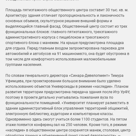
Площадь пятиэтажного общественного центра составит 30 тыс. кв. м.
Архитектуру здания отличает пропорциональность и лаконичность
основных объемов, скульптурное решение внешней формы и
выделяющийся главный фасад. Общественный центр состоит из трех
функциональных блоков: главного пятиэтажного, трехэтажного
административного корпуса с пищеблоком и трехэтажного
спортивного блока с манежем. На крыше предусмотрена площадка
для отдыха. Перед главным входом запроектирована парковка для
автомобилей и автобусов на 91 машиноместо, она будет обустроена в
том числе для комфортного использования маломобильными
группами населения.
По словам генерального директора «Синара-Девелопмент» Тимура
Уфимцева, при проектировании большое внимание было уделено
использованию объектов Универсиады в режиме «наследие». Планом
развития территории предусмотрена передача здания после Игр УрФУ,
поэтому в проекте детально учитывались пожелания вуза по
функциональности помещений. «Университет планирует разместить в
здании административный блок управления территорией общежитий,
электронную библиотеку, аудитории и компьютерные классы.
Одновременно здесь смогут учиться более 1100 студентов. На пятом
этаже появится конференц-зал на 250 человек. Кроме того, в режиме
«наследие» в общественном центре сохранятся манеж, столовая, центр
обработки данных и объединенный пункт служб безопасности», —