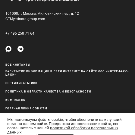
101000, г. Москва, Милютинский пер., д. 12
CTM@sinara-group.com
+7 495 258 71 64
ВСЕ КОНТАКТЫ
РАСКРЫТИЕ ИНФОРМАЦИИ В СЕТИ ИНТЕРНЕТ НА САЙТЕ ООО «ИНТЕРФАКС-
ЦРКИ»
СЕРТИФИКАТЫ ИСО
ПОЛИТИКА В ОБЛАСТИ КАЧЕСТВА И БЕЗОПАСНОСТИ
КОМПЛАЕНС
ГОРЯЧАЯ ЛИНИЯ СЭБ СТМ
ОБРАБОТКА ПЕРСОНАЛЬНЫХ ДАННЫХ
Мы используем файлы cookie, чтобы обеспечить вам лучший
опыт на нашем сайте. Продолжая использование сайта, вы
соглашаетесь с нашей
политикой обработки персональных
данных
.
АО «Синара-Транспортные Машины» © 2011–26 Все права защищены