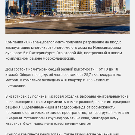
Компания «Синара-Девелопмент» получила разрешение на ввод в
эксплуатацию многоквартирного жилого дома на Новосинарском
бульваре, 5 в Екатеринбурге. Это второй ЖК, построенный в новом
комплексном районе Новокольцовский.
Дом состоит из четырех секций разной высотности – от 10 до 18
этажей. Общая площадь объекта составляет 25,7 тыс. квадратных
метров. В комплексе возведено 410 квартир и 155 нежилых
помещений.
В квартирах выполнена чистовая отделка, выбраны нейтральные тона,
позволяющие жителям применить самые разнообразные интерьерные
решения. Выделенные ниши и гардеробные дают возможность
правильно организовать жилое пространство, не перегружая комнаты
шкафами. Установлены крупноформатные окна, благодаря чему
квартиры будут наполнены естественным светом.
В жилом комплексе реализованы такие технические решения, как