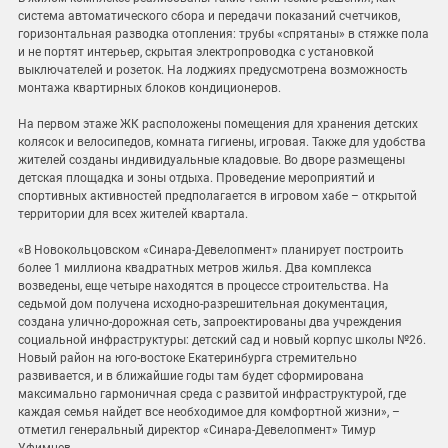
система автоматического сбора и передачи показаний счетчиков,
горизонтальная разводка отопления: трубы «спрятаны» в стяжке пола
и не портят интерьер, скрытая электропроводка с установкой
выключателей и розеток. На лоджиях предусмотрена возможность
монтажа квартирных блоков кондиционеров.
На первом этаже ЖК расположены помещения для хранения детских
колясок и велосипедов, комната гигиены, игровая. Также для удобства
жителей созданы индивидуальные кладовые. Во дворе размещены
детская площадка и зоны отдыха. Проведение мероприятий и
спортивных активностей предполагается в игровом хабе – открытой
территории для всех жителей квартала.
«В Новокольцовском «Синара-Девелопмент» планирует построить
более 1 миллиона квадратных метров жилья. Два комплекса
возведены, еще четыре находятся в процессе строительства. На
седьмой дом получена исходно-разрешительная документация,
создана улично-дорожная сеть, запроектированы два учреждения
социальной инфраструктуры: детский сад и новый корпус школы №26.
Новый район на юго-востоке Екатеринбурга стремительно
развивается, и в ближайшие годы там будет сформирована
максимально гармоничная среда с развитой инфраструктурой, где
каждая семья найдет все необходимое для комфортной жизни», –
отметил генеральный директор «Синара-Девелопмент» Тимур
Уфимцев.