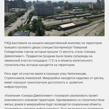
РЖД выставила на аукцион имущественный комплекс на территории
бывшего грузового двора станции Екатеринбург-Товарный.
Победителем торгов, которые прошли 13 августа, стала «Синара-
Девелопмент». Предметом продажи были права субаренды на
земельный участок площадью 17,5 га и объекты капитального
строительства, которые находятся на территории.
Речь идет об участке земли в границах улиц Челюскинцев,
Стрелочников, Кимовской. Микрорайон находится недалеко от центра,
имеет хорошую транспортную доступность и развитую
инфраструктуру.
«Компания «Синара-Девелопмент» планирует реализовать проект
комплексного освоения территории. Одновременно со строительством
жилых домов в микрорайоне будут возводится социальные объекты,
общественно-деловая инфраструктура. Этот же подход мы применяли