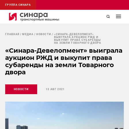
ГРУППА СИНАРА
ГЛАВНАЯ
МЕДИА
НОВОСТИ
«СИНАРА-ДЕВЕЛОПМЕНТ»
ВЫИГРАЛА АУКЦИОН РЖД И
ВЫКУПИТ ПРАВА СУБАРЕНДЫ
НА ЗЕМЛИ ТОВАРНОГО ДВОРА
«Синара-Девелопмент» выиграла
аукцион РЖД и выкупит права
субаренды на земли Товарного
двора
НОВОСТИ
13 АВГ 2021