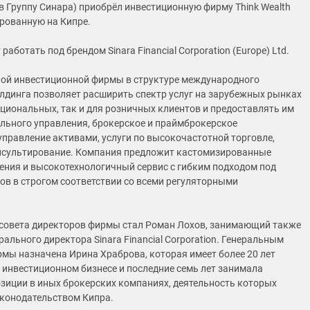
 в Группу Синара) приобрёл инвестиционную фирму Think Wealth
ированную на Кипре.
работать под брендом Sinara Financial Corporation (Europe) Ltd.
ой инвестиционной фирмы в структуре международного
лдинга позволяет расширить спектр услуг на зарубежных рынках
уциональных, так и для розничных клиентов и предоставлять им
ельного управления, брокерское и праймброкерское
управление активами, услуги по высокочастотной торговле,
нсультирование. Компания предложит кастомизированные
ения и высокотехнологичный сервис с гибким подходом под
ов в строгом соответствии со всеми регуляторными
совета директоров фирмы стал Роман Лохов, занимающий также
ального директора Sinara Financial Corporation. Генеральным
мы назначена Ирина Храброва, которая имеет более 20 лет
 инвестиционном бизнесе и последние семь лет занимала
зиции в иных брокерских компаниях, деятельность которых
аконодательством Кипра.