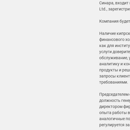
Синара, входит
Ltd., зарегистр
Компания будет 
Наличие кипрск
финансового хо
как для инстит
услуги доверит
обслуживание, 
аналитику и ко
продукты и реш
запросы клиент
требованиями.
Председателем 
должность генер
директором фир
опыта работы в
аналогичные по
регулируется з