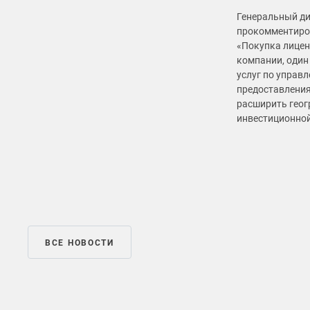
Генеральный дир
прокомментиро
«Покупка лицен
компании, один
услуг по управ
предоставления
расширить геог
инвестиционной
ВСЕ НОВОСТИ