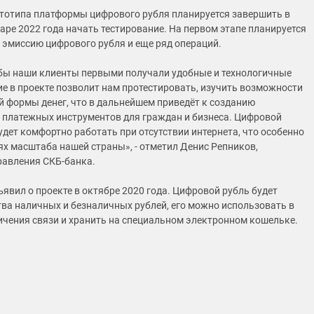
тотипа платформы цифрового рубля планируется завершить в
варе 2022 года начать тестирование. На первом этапе планируется
 эмиссию цифрового рубля и еще ряд операций.
бы наши клиенты первыми получали удобные и технологичные
ие в проекте позволит нам протестировать, изучить возможности
й формы денег, что в дальнейшем приведёт к созданию
платежных инструментов для граждан и бизнеса. Цифровой
удет комфортно работать при отсутствии интернета, что особенно
ях масштаба нашей страны», - отметил Денис Репников,
равления СКБ-банка.
ъявил о проекте в октябре 2020 года. Цифровой рубль будет
тва наличных и безналичных рублей, его можно использовать в
ичения связи и хранить на специальном электронном кошельке.