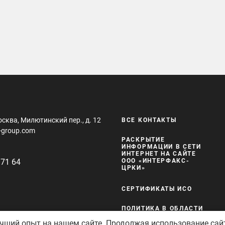
осква, Милютинский пер., д. 12
ВСЕ КОНТАКТЫ
-group.com
РАСКРЫТИЕ
ИНФОРМАЦИИ В СЕТИ
ИНТЕРНЕТ НА САЙТЕ
 71 64
ООО «ИНТЕРФАКС-
ЦРКИ»
СЕРТИФИКАТЫ ИСО
ПОЛИТИКА В ОБЛАСТИ
КАЧЕСТВА И
учший опыт на нашем сайте. Продолжая использование сай
БЕЗОПАСНОСТИ