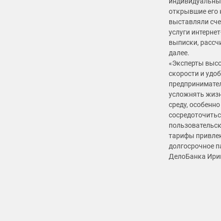
индивидуальные
открывшие его 
выставляли счет
услуги интерне
выписки, рассч
далее.
«Эксперты высо
скорости и удо
предпринимател
усложнять жизн
среду, особенн
сосредоточитьс
пользовательск
тарифы привле
долгосрочное п
ДелоБанка Ири