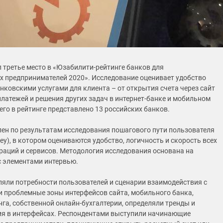
 третье место в «Юзабилити-рейтинге банков для
 предпринимателей 2020». Исследование оценивает удобство
нковскими услугами для клиента – от открытия счета через сайт
платежей и решения других задач в интернет-банке и мобильном
его в рейтинге представлено 13 российских банков.
лен по результатам исследования пошагового пути пользователя
ey), в котором оцениваются удобство, логичность и скорость всех
раций и сервисов. Методология исследования основана на
с элементами интервью.
яли потребности пользователей и сценарии взаимодействия с
и проблемные зоны интерфейсов сайта, мобильного банка,
нга, собственной онлайн-бухгалтерии, определяли тренды и
я в интерфейсах. Респондентами выступили начинающие