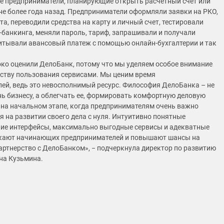
 предприниматели, планирующие открыть расчетный счет или
не более года назад. Предприниматели оформляли заявки на РКО,
а, переводили средства на карту и личный счет, тестировали
т-банкинга, меняли пароль, тариф, запрашивали и получали
итывали авансовый платеж с помощью онлайн-бухгалтерии и так
ко оценили ДелоБанк, потому что мы уделяем особое внимание
бству пользования сервисами. Мы ценим время
ей, ведь это невосполнимый ресурс. Философия ДелоБанка – не
ь бизнесу, а облегчать ее, формировать комфортную деловую
о на начальном этапе, когда предпринимателям очень важно
я на развитии своего дела с нуля. Интуитивно понятные
ие интерфейсы, максимально выгодные сервисы и адекватные
кают начинающих предпринимателей и повышают шансы на
артнерство с ДелоБанком», − подчеркнула директор по развитию
на Кузьмина.