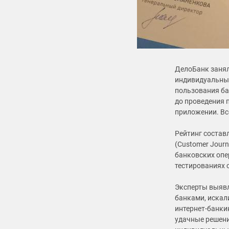
ДелоБанк занял
индивидуальных
пользования ба
до проведения 
приложении. Вс
Рейтинг состав
(Customer Journ
банковских опе
тестированиях 
Эксперты выявл
банками, искал
интернет-банки
удачные решени