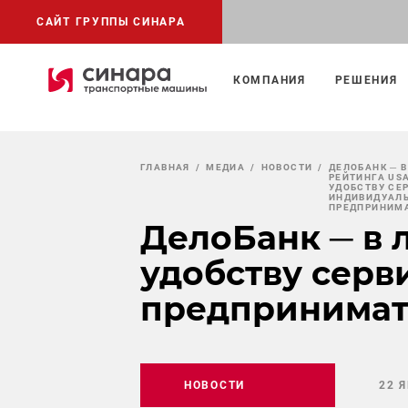
САЙТ ГРУППЫ СИНАРА
КОМПАНИЯ
РЕШЕНИЯ
ГЛАВНАЯ
МЕДИА
НОВОСТИ
ДЕЛОБАНК ─ В
РЕЙТИНГА USA
УДОБСТВУ СЕ
ИНДИВИДУАЛ
ПРЕДПРИНИМ
ДелоБанк ─ в 
удобству серв
предпринимат
НОВОСТИ
22 