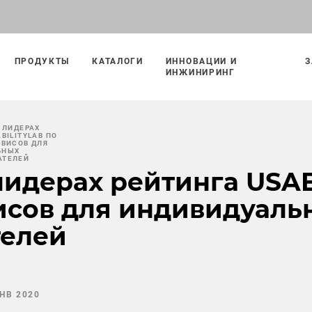
ПРОДУКТЫ
КАТАЛОГИ
ИННОВАЦИИ И
З
ИНЖИНИРИНГ
 ЛИДЕРАХ
BILITYLAB ПО
РВИСОВ ДЛЯ
ЬНЫХ
АТЕЛЕЙ
лидерах рейтинга USA
исов для индивидуаль
елей
ЯНВ 2020