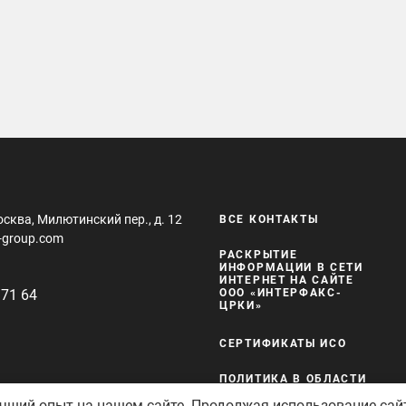
осква, Милютинский пер., д. 12
ВСЕ КОНТАКТЫ
-group.com
РАСКРЫТИЕ
ИНФОРМАЦИИ В СЕТИ
ИНТЕРНЕТ НА САЙТЕ
 71 64
ООО «ИНТЕРФАКС-
ЦРКИ»
СЕРТИФИКАТЫ ИСО
ПОЛИТИКА В ОБЛАСТИ
КАЧЕСТВА И
учший опыт на нашем сайте. Продолжая использование сай
БЕЗОПАСНОСТИ