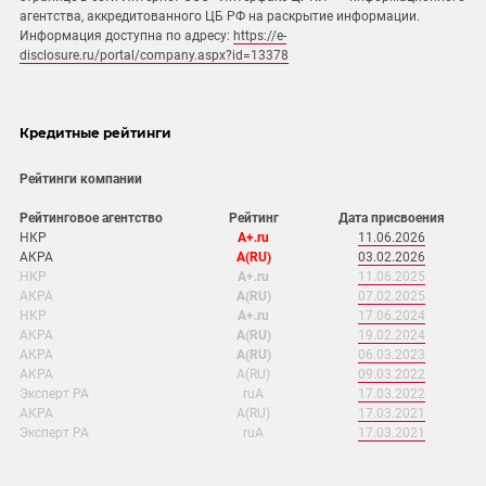
агентства, аккредитованного ЦБ РФ на раскрытие информации.
Информация доступна по адресу:
https://e-
disclosure.ru/portal/company.aspx?id=13378
Кредитные рейтинги
Рейтинги компании
Рейтинговое агентство
Рейтинг
Дата присвоения
НКР
А+.ru
11.06.2026
АКРА
А(RU)
03.02.2026
НКР
А+.ru
11.06.2025
АКРА
А(RU)
07.02.2025
НКР
A+.ru
17.06.2024
АКРА
А(RU)
19.02.2024
АКРА
А(RU)
06.03.2023
АКРА
А(RU)
09.03.2022
Эксперт РА
ruA
17.03.2022
АКРА
А(RU)
17.03.2021
Эксперт РА
ruA
17.03.2021