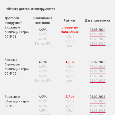
Рейтинги долговых инструментов
Долговой
Рейтинговое
Рейтинг
Дата присвоения
инструмент
агентство
Биржевые
отозван по
АКРА
28.05.2024
облигации серии
погашению
АКРА
19.02.2024
001Р-01
А(RU)
АКРА
15.03.2023
А(RU)
Эксперт РА
28.05.2021
ruA
Зеленые
АКРА
А(RU)
03.02.2026
биржевые
АКРА
А(RU)
07.02.2025
облигации серии
АКРА
А(RU)
19.02.2024
001Р-02
АКРА
А(RU)
15.03.2023
Эксперт РА
ruA
28.07.2021
Биржевые
АКРА
А(RU)
03.02.2026
облигации серии
АКРА
А(RU)
07.02.2025
001Р-03
АКРА
А(RU)
19.02.2024
АКРА
А(RU)
15.03.2023