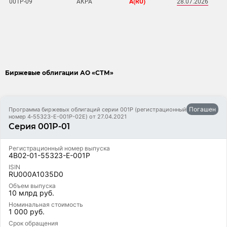
001Р-09
АКРА
А(RU)
2
8.07.2026
Биржевые облигации АО «СТМ»
Погашен
Программа биржевых облигаций серии 001Р (регистрационный
номер 4‑55323-E-001P-02E) от 27.04.2021
Серия 001P-01
Регистрационный номер выпуска
4B02-01-55323-E-001P
ISIN
RU000A1035D0
Объем выпуска
10 млрд руб.
Номинальная стоимость
1 000 руб.
Срок обращения