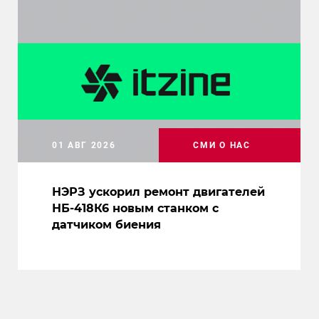
01 АВГ 2026
СМИ О НАС
НЭРЗ ускорил ремонт двигателей
НБ-418К6 новым станком с
датчиком биения