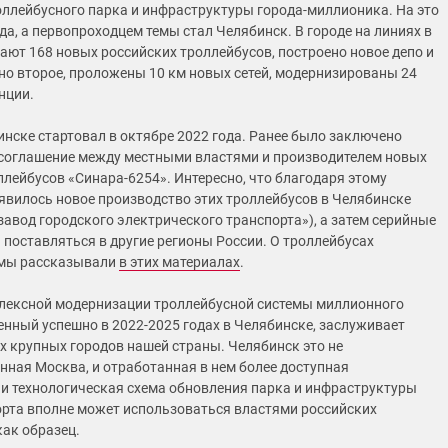
ллейбусного парка и инфраструктуры города-миллионика. На это
да, а первопроходцем темы стал Челябинск. В городе на линиях в
тают 168 новых российских троллейбусов, построено новое депо и
о второе, проложены 10 км новых сетей, модернизированы 24
нции.
инске стартовал в октябре 2022 года. Ранее было заключено
соглашение между местными властями и производителем новых
ллейбусов «Синара-6254». Интересно, что благодаря этому
явилось новое производство этих троллейбусов в Челябинске
завод городского электрического транспорта»), а затем серийные
поставляться в другие регионы России. О троллейбусах
 мы рассказывали
в этих материалах
.
лексной модернизации троллейбусной системы миллионного
енный успешно в 2022-2025 годах в Челябинске, заслуживает
х крупных городов нашей страны. Челябинск это не
нная Москва, и отработанная в нем более доступная
и технологическая схема обновления парка и инфраструктуры
рта вполне может использоваться властями российских
ак образец.