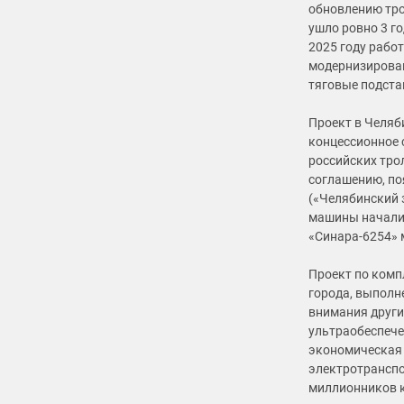
обновлению тро
ушло ровно 3 го
2025 году рабо
модернизирован
тяговые подста
Проект в Челяб
концессионное 
российских тро
соглашению, по
(«Челябинский 
машины начали 
«Синара-6254»
Проект по комп
города, выполн
внимания други
ультраобеспече
экономическая 
электротранспо
миллионников к