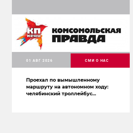
01 АВГ 2026
СМИ О НАС
Проехал по вымышленному
маршруту на автономном ходу:
челябинский троллейбус
засветился на съемках нового
сериала