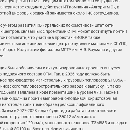
кий центр НИЦ СТМ с текущим штатом около 200 сотрудников.
в периметре холдинга действует ИТ-компания «Алгоритм С», в
откой цифровых решений занимается около 140 сотрудников.
 с учетом развития КБ «Уральских локомотивов» штат сети
 центров, связанных с проектами СТМ, может достигнуть почти 1
тоит отметить, что участие в проектах НИОКР также
овместные инжиниринговый центр по путевым машинам в СГУПС,
е бюро с Калужским филиалом МГТУ им. Н.Э. Баумана и другие
ми.
ации были обозначены и актуализированные сроки по выпуску
о подвижного состава СТМ. Так, в 2026 году должно быть
ное производство магистральных грузовых тепловозов 2ТЭ35А –
иновского тепловозостроительного завода к выпуску 15 таких
од была заявлена в ходе презентации на уровне 97%. Также в
икацию должна пройти выправочно‑подбивочно‑рихтовочная
и изготовлен опытный образец рельсошлифовального
 Затем в 2027-2028 годах будет идти работа по постановке в
емного грузового электровоза 2ЭС12 «Аметист» с
й скоростью 120 км/ч, маневрового тепловоза ТЭМ885 и поезда с
 тягой ЭС109 на базе платформы «Финист».