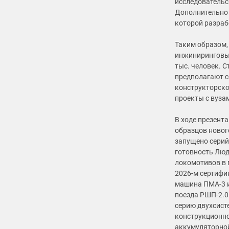
исследовательс
Дополнительно 
которой разраб
Таким образом,
инжиниринговых
тыс. человек. С
предполагают с
конструкторско
проекты с вуза
В ходе презент
образцов новог
запущено серий
готовность Люд
локомотивов в г
2026-м сертиф
машина ПМА-3 
поезда РШП-2.0.
серию двухсист
конструкционно
аккумуляторной