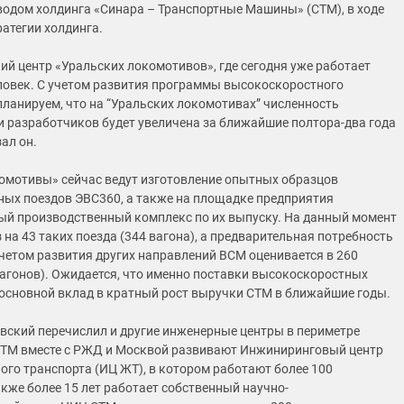
одом холдинга «Синара – Транспортные Машины» (СТМ), в ходе
ратегии холдинга.
ий центр «Уральских локомотивов», где сегодня уже работает
ловек. С учетом развития программы высокоскоростного
ланируем, что на “Уральских локомотивах” численность
и разработчиков будет увеличена за ближайшие полтора-два года
зал он.
омотивы» сейчас ведут изготовление опытных образцов
ых поездов ЭВС360, а также на площадке предприятия
ый производственный комплекс по их выпуску. На данный момент
на 43 таких поезда (344 вагона), а предварительная потребность
 учетом развития других направлений ВСМ оценивается в 260
вагонов). Ожидается, что именно поставки высокоскоростных
 основной вклад в кратный рост выручки СТМ в ближайшие годы.
вский перечислил и другие инженерные центры в периметре
 СТМ вместе с РЖД и Москвой развивают Инжиниринговый центр
го транспорта (ИЦ ЖТ), в котором работают более 100
акже более 15 лет работает собственный научно-