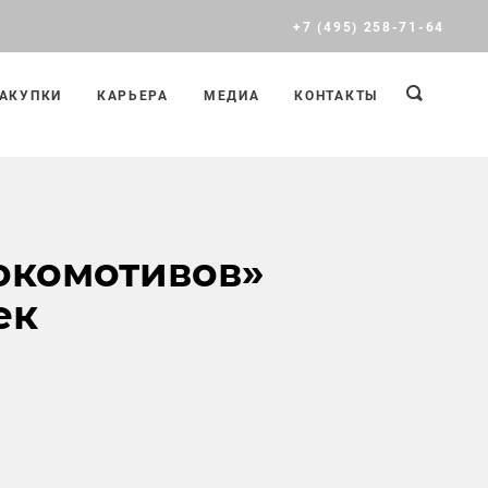
+7 (495) 258-71-64
АКУПКИ
КАРЬЕРА
МЕДИА
КОНТАКТЫ
окомотивов»
ек