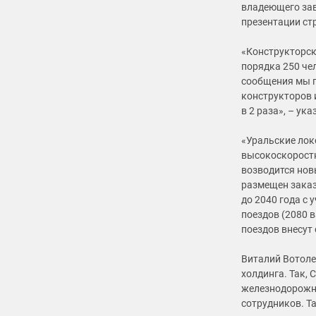
владеющего зав
презентации ст
«Конструкторск
порядка 250 че
сообщения мы п
конструкторов 
в 2 раза», – ука
«Уральские лок
высокоскоростн
возводится нов
размещен заказ 
до 2040 года с
поездов (2080 
поездов внесут
Виталий Вотоле
холдинга. Так,
железнодорожно
сотрудников. Т