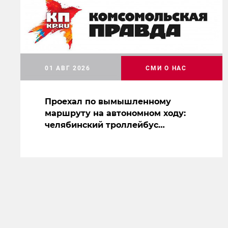
01 АВГ 2026
СМИ О НАС
Проехал по вымышленному
маршруту на автономном ходу:
челябинский троллейбус
засветился на съемках нового
сериала