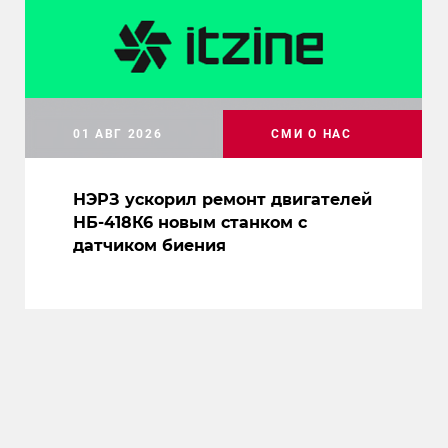
01 АВГ 2026
СМИ О НАС
НЭРЗ ускорил ремонт двигателей
НБ-418К6 новым станком с
датчиком биения