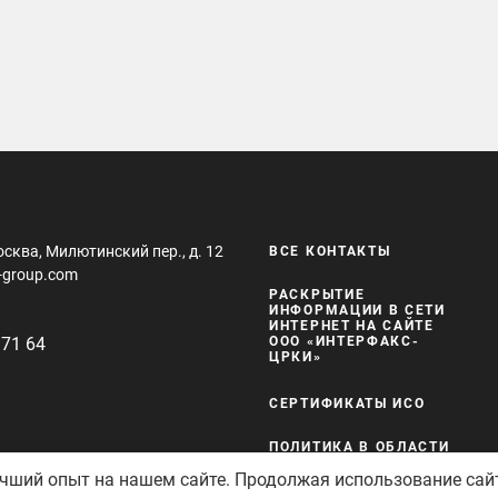
осква, Милютинский пер., д. 12
ВСЕ КОНТАКТЫ
-group.com
РАСКРЫТИЕ
ИНФОРМАЦИИ В СЕТИ
ИНТЕРНЕТ НА САЙТЕ
 71 64
ООО «ИНТЕРФАКС-
ЦРКИ»
СЕРТИФИКАТЫ ИСО
ПОЛИТИКА В ОБЛАСТИ
КАЧЕСТВА И
учший опыт на нашем сайте. Продолжая использование сай
БЕЗОПАСНОСТИ