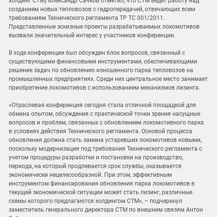
холдинг СТМ) Александр Сачков отметил, что СТМ ведет работу над
созданием новых тепловозов с гидропередачей, отвечающих всем
требованиям Технического регламента ТР ТС 001/2011.
Представленные эскизные проекты разрабатываемых локомотивов
вызвали значительный интерес у участников конференции.
В ходе конференции был обсужден блок вопросов, связанный с
существующими финансовыми инструментами, обеспечивающими
решение задач по обновлению изношенного парка тепловозов на
промышленных предприятиях. Среди них центральное место занимает
приобретение локомотивов с использованием механизмов лизинга.
«Отраслевая конференция сегодня стала отличной площадкой для
обмена опытом, обсуждения с практической точки зрения насущных
вопросов и проблем, связанных с обновлением локомотивного парка
в условиях действия Технического регламента. Основой процесса
обновления должна стать замена устаревших локомотивов новыми,
поскольку модернизация под требования Технического регламента с
учетом процедуры разработки и постановки на производство,
периода, на который продлевается срок службы, оказывается
экономически нецелесообразной. При этом, эффективным
инструментом финансирования обновления парка локомотивов в
текущей экономической ситуации может стать лизинг, различные
схемы которого предлагаются холдингом СТМ», – подчеркнул
заместитель генерального директора СТМ по внешним связям Антон