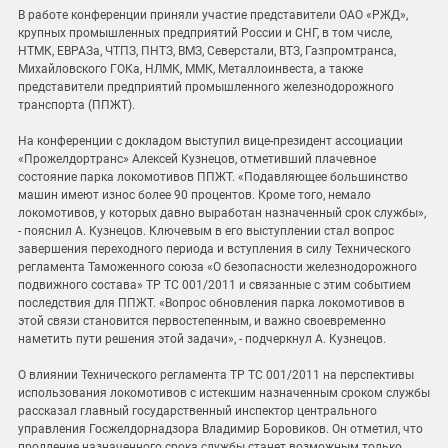
В работе конференции приняли участие представители ОАО «РЖД»,
крупных промышленных предприятий России и СНГ, в том числе,
НТМК, ЕВРАЗа, ЧТПЗ, ПНТЗ, ВМЗ, Северстали, ВТЗ, Газпромтранса,
Михайловского ГОКа, НЛМК, ММК, Металлоинвеста, а также
представители предприятий промышленного железнодорожного
транспорта (ППЖТ).
На конференции с докладом выступил вице-президент ассоциации
«Прожелдортранс» Алексей Кузнецов, отметивший плачевное
состояние парка локомотивов ППЖТ. «Подавляющее большинство
машин имеют износ более 90 процентов. Кроме того, немало
локомотивов, у которых давно выработан назначенный срок службы»,
- пояснил А. Кузнецов. Ключевым в его выступлении стал вопрос
завершения переходного периода и вступления в силу Технического
регламента Таможенного союза «О безопасности железнодорожного
подвижного состава» ТР ТС 001/2011 и связанные с этим событием
последствия для ППЖТ. «Вопрос обновления парка локомотивов в
этой связи становится первостепенным, и важно своевременно
наметить пути решения этой задачи», - подчеркнул А. Кузнецов.
О влиянии Технического регламента ТР ТС 001/2011 на перспективы
использования локомотивов с истекшим назначенным сроком службы
рассказал главный государственный инспектор центрального
управления Госжелдорнадзора Владимир Боровиков. Он отметил, что
продление назначенного срока службы станет возможным только