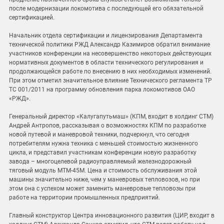
после модернизации локомотива с последующей его обязательной
сертификацией.
Начальник отдела сертификации и лицензирования Департамента
технической политики РЖД Александр Казимиров обратил внимание
участников конференции на несовершенство некоторых действующих
нормативных документов в области технического регулирования и
продолжающейся работе по внесению в них необходимых изменений.
При этом отметил значительное влияние Технического регламента ТР
ТС 001/2011 на программу обновления парка локомотивов ОАО
«РЖД».
Генеральный директор «Калугапутьмаш» (КПМ, входит в холдинг СТМ)
Андрей Антропов, рассказывая о возможностях КПМ по разработке
новой путевой и маневровой техники, подчеркнул, что сегодня
потребителям нужна техника с меньшей стоимостью жизненного
цикла, и представил участникам конференции новую разработку
завода – многоцелевой радиоуправляемый железнодорожный
тяговый модуль МТМ-45М. Цена и стоимость обслуживания этой
машины значительно ниже, чем у маневровых тепловозов, но при
этом она с успехом может заменить маневровые тепловозы при
работе на территории промышленных предприятий.
Главный конструктор Центра инновационного развития (ЦИР, входит в