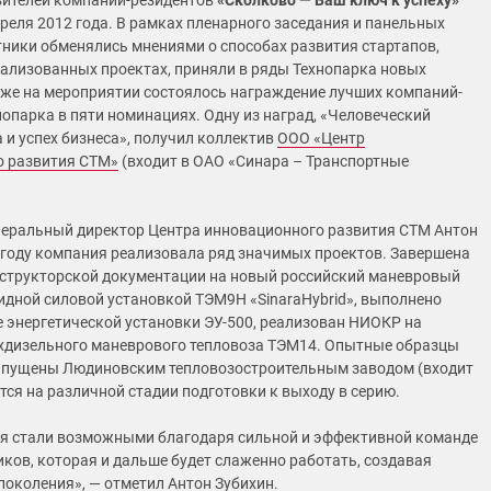
вителей компаний-резидентов
«Сколково — Ваш ключ к успеху»
преля 2012 года. В рамках пленарного заседания и панельных
тники обменялись мнениями о способах развития стартапов,
еализованных проектах, приняли в ряды Технопарка новых
кже на мероприятии состоялось награждение лучших компаний-
нопарка в пяти номинациях. Одну из наград, «Человеческий
 и успех бизнеса», получил коллектив
ООО «Центр
о развития СТМ»
(входит в ОАО «Синара – Транспортные
неральный директор Центра инновационного развития СТМ Антон
1 году компания реализовала ряд значимых проектов. Завершена
структорской документации на новый российский маневровый
ридной силовой установкой ТЭМ9Н «SinaraHybrid», выполнено
 энергетической установки ЭУ-500, реализован НИОКР на
хдизельного маневрового тепловоза ТЭМ14. Опытные образцы
выпущены Людиновским тепловозостроительным заводом (входит
тся на различной стадии подготовки к выходу в серию.
я стали возможными благодаря сильной и эффективной команде
ов, которая и дальше будет слаженно работать, создавая
поколения», — отметил Антон Зубихин.