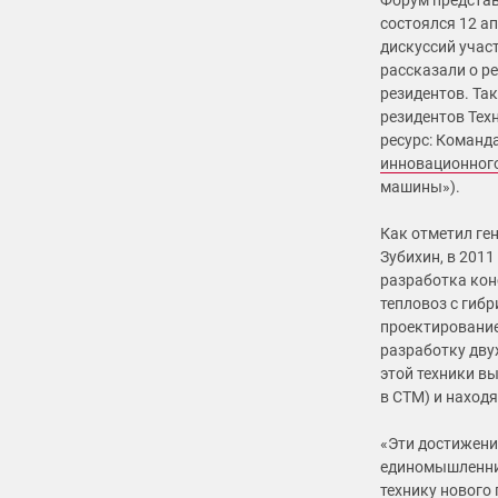
Форум предста
состоялся 12 а
дискуссий учас
рассказали о р
резидентов. Та
резидентов Тех
ресурс: Команда
инновационног
машины»).
Как отметил ге
Зубихин, в 201
разработка кон
тепловоз с гиб
проектирование
разработку дву
этой техники 
в СТМ) и находя
«Эти достижени
единомышленник
технику нового 