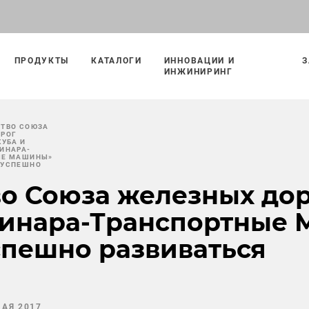
ПРОДУКТЫ
КАТАЛОГИ
ИННОВАЦИИ И
З
ИНЖИНИРИНГ
ТВО СОЮЗА
ОРОГ
КУБА И
ИНАРА-
ЫЕ МАШИНЫ»
 УСПЕШНО
о Союза железных дор
Синара-Транспортные
спешно развиваться
МАЯ 2017