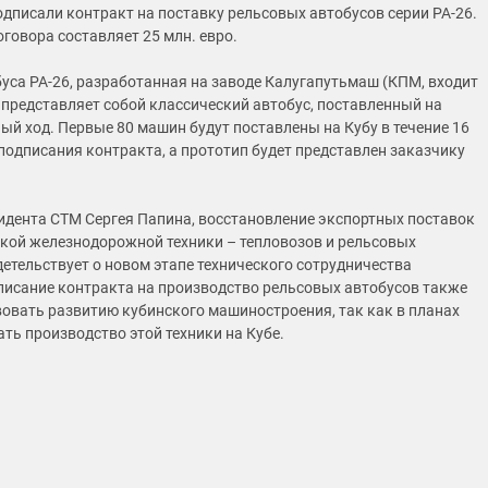
одписали контракт на поставку рельсовых автобусов серии РА-26.
говора составляет 25 млн. евро.
уса РА-26, разработанная на заводе Калугапутьмаш (КПМ, входит
, представляет собой классический автобус, поставленный на
й ход. Первые 80 машин будут поставлены на Кубу в течение 16
 подписания контракта, а прототип будет представлен заказчику
идента СТМ Сергея Папина, восстановление экспортных поставок
ской железнодорожной техники – тепловозов и рельсовых
детельствует о новом этапе технического сотрудничества
писание контракта на производство рельсовых автобусов также
вовать развитию кубинского машиностроения, так как в планах
ть производство этой техники на Кубе.