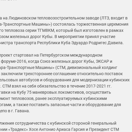
да на Людиновском тепловозостроительном заводе (ЛТЗ, входит в
а-Транспортные Машины») состоялась торжественная церемония
го тепловоза серии ТГМ8КМ, который был изготовлен в рамках
юзом железных дорог Кубы. В мероприятии принял участие
нистра транспорта Республики Куба Эдуардо Родригес Давила.
проект стартовал на Петербургском международном
форуме-2016, когда Союз железных дорог Кубы, ЭКСАР и
ара-Транспортные Машины» (СТМ, дивизиональный холдинг
 заключили трехстороннее соглашение относительно поставок
ельсовых автобусов и оборудования для модернизации кубинских
 СТМ взял на себя обязательство в течение 2017-2021 гг.
тавки на Кубу 75 маневровых локомотивов, осуществить
монт тепловозов, ранее эксплуатируемых кубинскими
гами, а также поставить запасные части и оборудование для
по в г. Гавана.
лжения сотрудничества с кубинской стороной генеральный
нии «Традекс» Хосе Антонио Ариаса Гарсия и Президент СТМ