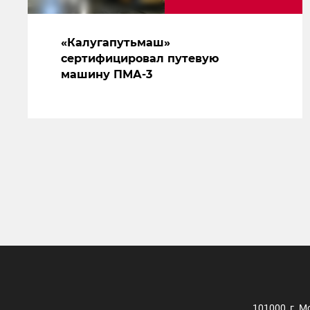
«Калугапутьмаш»
сертифицировал путевую
машину ПМА-3
101000, г. М