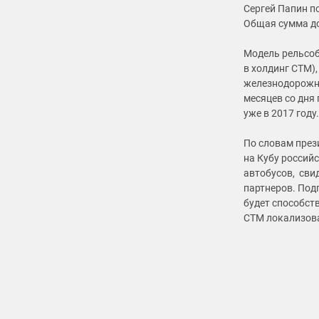
Сергей Папин п
Общая сумма до
Модель рельсоб
в холдинг СТМ)
железнодорожны
месяцев со дня
уже в 2017 году.
По словам през
на Кубу россий
автобусов, сви
партнеров. Под
будет способст
СТМ локализова