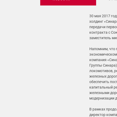
30 мая 2017 го
холдинг «Синар
передачи перво
контракта с Со
заместитель ми
Напомним, что 
экономическом 
компания «Син
Группы Синара)
локомотивов, р
железных дорог.
обеспечить пос
капитальный ре
железными доро
модернизации де
В рамках продо
директор компа