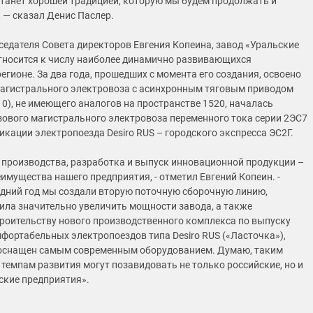
танет хорошей традицией, которую мы будем продолжать и
 — сказал Денис Паслер.
седателя Совета директоров Евгения Копеина, завод «Уральские
носится к числу наиболее динамично развивающихся
егионе. За два года, прошедших с момента его создания, освоено
агистрального электровоза с асинхронным тяговым приводом
10), не имеющего аналогов на пространстве 1520, началась
зового магистрального электровоза переменного тока серии 2ЭС7
икации электропоезда Desiro RUS – городского экспресса ЭС2Г.
производства, разработка и выпуск инновационной продукции –
имущества нашего предприятия, - отметил Евгений Копеин. -
едний год мы создали вторую поточную сборочную линию,
ила значительно увеличить мощности завода, а также
троительству нового производственного комплекса по выпуску
фортабельных электропоездов типа Desiro RUS («Ласточка»),
 оснащен самым современным оборудованием. Думаю, таким
темпам развития могут позавидовать не только российские, но и
ские предприятия».