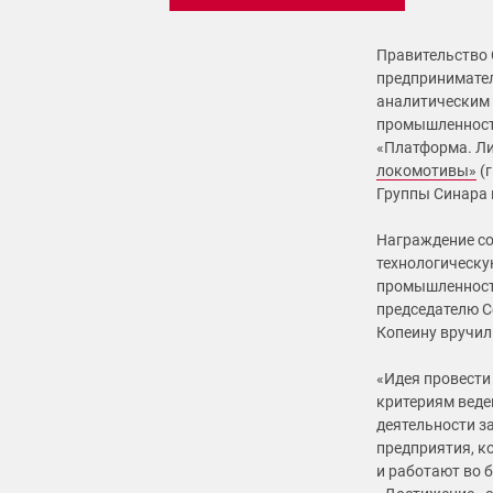
Правительство 
предпринимател
аналитическим 
промышленности
«Платформа. Л
локомотивы»
(г
Группы Синара 
Награждение со
технологическу
промышленност
председателю С
Копеину вручил
«Идея провести
критериям веде
деятельности 
предприятия, к
и работают во 