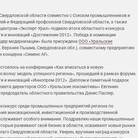
Свердловской области совместно с Союзом промышленников и
ей и Федерацией профсоюзов Свердловской области, а также
центром «Эксперт-Урал» подвело итоги областного конкурса
 и инноваций «Достижение-2012». Победа в номинации
идер модернизации» была присуждена
ООО «Уральские
. Верхняя Пышма, Свердловская обл.), совместному предприятию
и концерна «Сименс АГ».
стоялось на конференции «Как вписаться в новую
ю волну: модель успешного региона», прошедшей в рамках форума
и и инноваций «Иннопром-2012». Диплом и памятный подарок
овета директоров ООО «Уральские локомотивы» Евгению
 председатель областного правительства Денис Паслер.
 конкурс среди промышленных предприятий региона по
ния инновационной, инвестиционной и производственной
заслуживает особого внимания. Поздравляю наши промышленные
оторые развивают свой бизнес в области, осваивают новые рынки
благо Свердловской области. Уверен, вручение наград конкурса