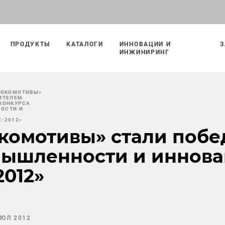
ПРОДУКТЫ
КАТАЛОГИ
ИННОВАЦИИ И
З
ИНЖИНИРИНГ
ЛОКОМОТИВЫ»
ИТЕЛЕМ
КОНКУРСА
ОСТИ И
-2012»
комотивы» стали побе
мышленности и иннов
012»
ИЮЛ 2012