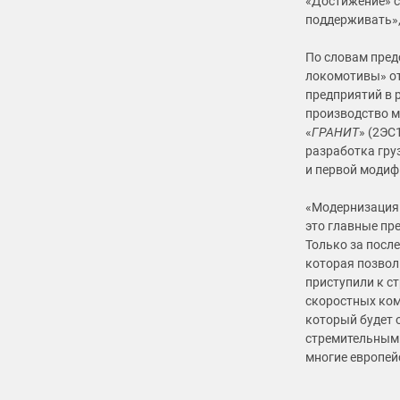
«Достижение» с
поддерживать»,
По словам пред
локомотивы» от
предприятий в р
производство м
«
ГРАНИТ
» (2ЭС
разработка гру
и первой модиф
«Модернизация 
это главные пре
Только за посл
которая позвол
приступили к с
скоростных ком
который будет
стремительным 
многие европей