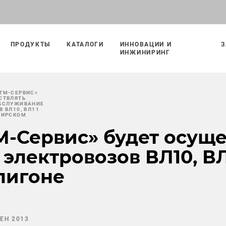
ПРОДУКТЫ
КАТАЛОГИ
ИННОВАЦИИ И
З
ИНЖИНИРИНГ
ТМ-СЕРВИС»
СТВЛЯТЬ
ОБСЛУЖИВАНИЕ
 ВЛ10, ВЛ11
БИРСКОМ
-Сервис» будет осуще
электровозов ВЛ10, ВЛ
лигоне
СЕН 2013