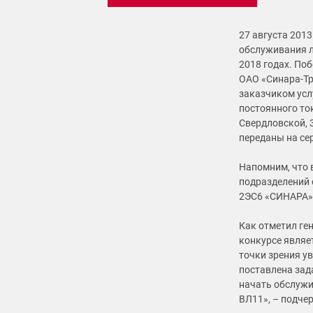
27 августа 201
обслуживания л
2018 годах. По
ОАО «Синара-Тр
заказчиком усл
постоянного то
Свердловской, 
переданы на се
Напомним, что 
подразделений 
2ЭС6 «СИНАРА» 
Как отметил ге
конкурсе являе
точки зрения у
поставлена зад
начать обслужи
ВЛ11», – подче