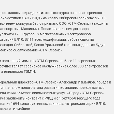
3 состоялось подведение итогов конкурса на право сервисного
окомотивов ОАО «РЖД» на Урало-Сибирском полигоне в 2013-
бедителем конкурса было признано ООО «СТМ-Сервис» (входит в
анспортные Машины»). После заключения договора с
уг почти 1700 грузовых магистральных электровозов
ка серий ВЛ10, ВЛ11 всех модификаций, работающих на
Западно-Сибирской, Южно-Уральской железных дорогах будут
рвисное обслуживание «СТМ-Сервис».
в настоящий момент «СТМ-Сервис» на базе 11 сервисных
осуществляет сервисное обслуживание более 300 электровозов
и тепловозов ТЭМ14.
неральный директор «СТМ-Сервис» Александр Измайлов, победа в
тся началом нового этапа развития компании, прежде всего, с
величения объемов оказываемых услуг. «Перед «СТМ-Сервис»
ача заключить контракт с РЖД и с 1 октября текущего года
вание 1694 конструктивных единиц электровозов серии ВЛ10,
ркнул А. Измайлов.