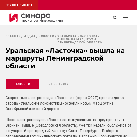
ГРУППА СИНАРА
ГЛАВНАЯ
МЕДИА
НОВОСТИ
УРАЛЬСКАЯ «ЛАСТОЧКА»
ВЫШЛА НА МАРШРУТЫ
ЛЕНИНГРАДСКОЙ ОБЛАСТИ
Уральская «Ласточка» вышла на
маршруты Ленинградской
области
НОВОСТИ
21 СЕН 2017
Скоростные электропоезда «Ласточка» (серия ЭС2Г) производства
завода «Уральские локомотивы» освоили новый маршрут на
Октябрьской железной дороге.
Шесть электропоездов «Ласточка», выпущенных на предприятии в
Верхней Пышме (Свердловская область), уже три недели обслуживают
регулярный пригородный маршрут Санкт-Петербург – Выборг с
отправлением от Финляндского вокзала. Пассажиры добираются до