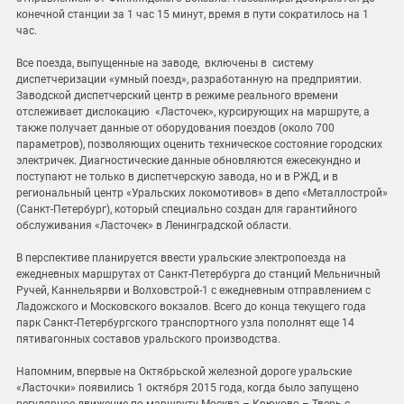
конечной станции за 1 час 15 минут, время в пути сократилось на 1
час.
Все поезда, выпущенные на заводе, включены в систему
диспетчеризации «умный поезд», разработанную на предприятии.
Заводской диспетчерский центр в режиме реального времени
отслеживает дислокацию «Ласточек», курсирующих на маршруте, а
также получает данные от оборудования поездов (около 700
параметров), позволяющих оценить техническое состояние городских
электричек. Диагностические данные обновляются ежесекундно и
поступают не только в диспетчерскую завода, но и в РЖД, и в
региональный центр «Уральских локомотивов» в депо «Металлострой»
(Санкт-Петербург), который специально создан для гарантийного
обслуживания «Ласточек» в Ленинградской области.
В перспективе планируется ввести уральские электропоезда на
ежедневных маршрутах от Санкт-Петербурга до станций Мельничный
Ручей, Каннельярви и Волховстрой-1 с ежедневным отправлением с
Ладожского и Московского вокзалов. Всего до конца текущего года
парк Санкт-Петербургского транспортного узла пополнят еще 14
пятивагонных составов уральского производства.
Напомним, впервые на Октябрьской железной дороге уральские
«Ласточки» появились 1 октября 2015 года, когда было запущено