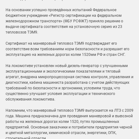
На основании успешно проведённых испытаний Федеральное
бюджетное учреждение «Регистр сертификации на федеральном
железнодорожном транспорте» (ФБУ РСФЖТ) приняло решение о
выдаче сертификата соответствия на установочную серию из 23
тепловозов ТЭМ9.
Сертификат на маневровый тепловоз ТЭМ9 подтверждает его
соответствие всем требованиям норм безопасности и разрешает его
эксплуатацию на железных дорогах колеи 1520мм РФ и стран СНГ.
На локомотиве установлен новый дизель-генератор с улучшенными
эксплуатационными и экологическими показателями и тяговый
агрегат, внедрена микропроцессорная система контроля, управления и
диагностики, кабина машиниста разработана с учетом действующих
требований по безопасности и эргономике, условиям труда, что
существенно улучшает условия эксплуатации и технического
обслуживания локомотива.
Напомним, что маневровый тепловоз ТЭМ9 выпускается на ЛТЗ с 2009
года. Машина предназначена для проведения маневровой и вывозной
работы на железных дорогах колеи 1520, путях промышленных
предприятий. Основные заказчики и потребители предприятия черной
и цветной металлургии, химической отрасли, энергетики, ОПК,
строительной отрасли.