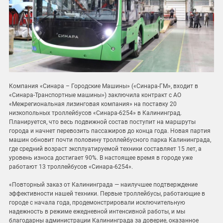
Компания «Синара – Городские Машины» («Синара-ГМ», входит в
«Синара-Транспортные машины») заключила контракт с АО
«Межрегиональная лизинговая компания» на поставку 20
низкопольных троллейбусов «Синара-6254» в Калининград.
Планируется, что весь подвижной состав поступит на маршруты
города и начнет перевозить пассажиров до конца года. Новая партия
машин обновит почти половину троллейбусного парка Калининграда,
где средний возраст эксплуатируемой техники составляет 15 лет, а
уровень износа достигает 90%. В настоящее время в городе уже
работают 13 троллейбусов «Синара-6254».
«Повторный заказ от Калининграда — наилучшее подтверждение
эффективности нашей техники. Первые троллейбусы, работающие в
городе с начала года, продемонстрировали исключительную
надежность в режиме ежедневной интенсивной работы, и мы
благодарны администрации Калининграда за доверие, оказанное