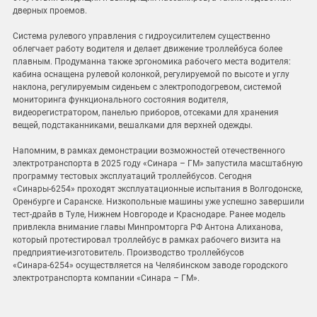
дверных проемов.
Система рулевого управления с гидроусилителем существенно
облегчает работу водителя и делает движение троллейбуса более
плавным. Продуманна также эргономика рабочего места водителя:
кабина оснащена рулевой колонкой, регулируемой по высоте и углу
наклона, регулируемым сиденьем с электроподогревом, системой
мониторинга функционального состояния водителя,
видеорегистратором, панелью приборов, отсеками для хранения
вещей, подстаканниками, вешалками для верхней одежды.
Напомним, в рамках демонстрации возможностей отечественного
электротранспорта в 2025 году «Синара – ГМ» запустила масштабную
программу тестовых эксплуатаций троллейбусов. Сегодня
«Синары-6254» проходят эксплуатационные испытания в Волгодонске,
Оренбурге и Саранске. Низкопольные машины уже успешно завершили
тест-драйв в Туле, Нижнем Новгороде и Краснодаре. Ранее модель
привлекла внимание главы Минпромторга РФ Антона Алиханова,
который протестировал троллейбус в рамках рабочего визита на
предприятие-изготовитель. Производство троллейбусов
«Синара-6254» осуществляется на Челябинском заводе городского
электротранспорта компании «Синара – ГМ».