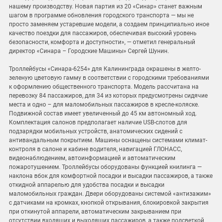
нашему производству. Новая партия из 20 «Синар» станет важным
шагом в программе обновления городского транспорта — мы не
просто заменяем устаревшие модели, а создаем принципиально иное
качество поездки для пассажиров, обеспечивая высокий уровень
безопасности, комфорта и доступности», — отметил генеральный
директор «Синара – Городские Машины» Сергей Шунин.
Троллейбусы «Синара-6254» для Калининграда окрашены в желто-
зеленую цветовую гамму в соответствии с городскими требованиями
к оформлению общественного транспорта. Модель рассчитана на
перевозку 84 пассажиров, для 34 из которых предусмотрены сидячие
места и одно – для маломобильных пассажиров в кресле-коляске.
Подвижной состав имеет увеличенный до 45 км автономный ход.
Комплектация салонов предполагает наличие USB-слотов для
подзарядки мобильных устройств, анатомических сидений с
антивандальным покрытием. Машины оснащены системами климат-
контроля в салоне и кабине водителя, навигацией ГЛОНАСС,
видеонаблюдением, автоинформацией и автоматическим
пожаротушением. Троллейбусы оборудованы функцией книлинга —
наклона вбок для комфортной посадки и высадки пассажиров, а также
откидной аппарелью для удобства посадки и высадки
маломобильных граждан. Двери оборудованы системой «антизажим»
с датчиками на кромках, кнопкой открывания, блокировкой закрытия
при откинутой аппарели, автоматическим закрыванием при
отсутствии входящих и выходящих пассажиров, а также подсветкой