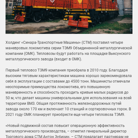
Холдинг «Синара-Транспортные Машины» (СТМ) поставил четыре
маневровых локомотива серии ТЭМ9 Объединенной металлургической
компании (ОМК). Тепловозы будут работать на площадке Выксунского
металлургического завода (входит в ОМК).
Первый тепловоз ТЭМ9 компания приобрела в 2010 году. Благодаря
высоким тяговым характеристикам машина хорошо зарекомендовала
себя в эксплуатации с составами до 4500 тонн. Машинисты отмечали
неоспоримые преимущества локомотива, его повышенную
маневренность и способность проходить кривые малых радиусов до
50 м, что делает машины универсальными для использования на всей
территории ВМЗ. Общая протяженность железнодорожных путей
завода около 170 км и включает 10 станций и сортировочных горок. В
2021 году ОМК планирует приобрести еще четыре тепловоза ТЭМ9.
«Новый подвижной состав повысит операционную эффективность
металлургического производства, – отметил генеральный директор
Торгового дома СТМ Антон Зубихин. – СТМ предлагает партнерам не