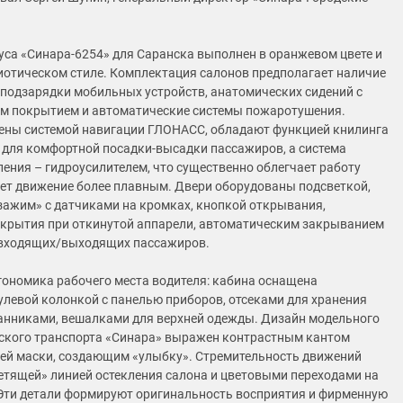
уса «Синара-6254» для Саранска выполнен в оранжевом цвете и
иотическом стиле. Комплектация салонов предполагает наличие
 подзарядки мобильных устройств, анатомических сидений с
м покрытием и автоматические системы пожаротушения.
ны системой навигации ГЛОНАСС, обладают функцией книлинга
 для комфортной посадки-высадки пассажиров, а система
ления – гидроусилителем, что существенно облегчает работу
ает движение более плавным. Двери оборудованы подсветкой,
зажим» с датчиками на кромках, кнопкой открывания,
крытия при откинутой аппарели, автоматическим закрыванием
 входящих/выходящих пассажиров.
ономика рабочего места водителя: кабина оснащена
улевой колонкой с панелью приборов, отсеками для хранения
анниками, вешалками для верхней одежды. Дизайн модельного
ского транспорта «Синара» выражен контрастным кантом
ней маски, создающим «улыбку». Стремительность движений
етящей» линией остекления салона и цветовыми переходами на
Эти детали формируют оригинальность восприятия и фирменную