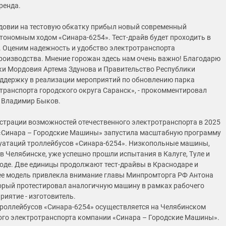
ренда.
довии на тестовую обкатку прибыл новый современный
втономным ходом «Синара-6254». Тест-драйв будет проходить в
й. Оценим надежность и удобство электротранспорта
роизводства. Мнение горожан здесь нам очень важно! Благодарю
ки Мордовия Артема Здунова и Правительство Республики
ддержку в реализации мероприятий по обновлению парка
транспорта городского округа Саранск», - прокомментировал
 Владимир Быков.
страции возможностей отечественного электротранспорта в 2025
«Синара – Городские Машины» запустила масштабную программу
уатаций троллейбусов «Синара-6254». Низкопольные машины,
в Челябинске, уже успешно прошли испытания в Калуге, Туле и
де. Две единицы продолжают тест-драйвы в Краснодаре и
ее модель привлекла внимание главы Минпромторга РФ Антона
орый протестировал аналогичную машину в рамках рабочего
риятие - изготовитель.
роллейбусов «Синара-6254» осуществляется на Челябинском
ого электротранспорта компании «Синара – Городские Машины».