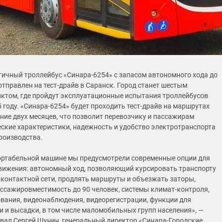
ичный троллейбус «Синара-6254» с запасом автономного хода до
отправлен на тест-драйв в Саранск. Город станет шестым
ктом, где пройдут эксплуатационные испытания троллейбусов
 году. «Синара-6254» будет проходить тест-драйв на маршрутах
ение двух месяцев, что позволит перевозчику и пассажирам
еские характеристики, надежность и удобство электротранспорта
роизводства.
ртабельной машине мы предусмотрели современные опции для
вижения: автономный ход, позволяющий курсировать транспорту
з контактной сети, продлять маршруты и объезжать заторы,
ссажировместимость до 90 человек, системы климат-контроля,
ания, видеонаблюдения, видеорегистрации, функции для
и и высадки, в том числе маломобильных групп населения», —
ал Сергей Шунин, генеральный директор «Синара-Городские