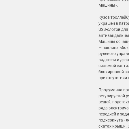
Машины».
Кузов троллейб
украшен в патр
USB-слотов для
антивандальны
Машины оснаще
— наклона вбок
рулевого управ
водителя и дел
системой «анти
блокировкой за
при отсутствии
Продуманна эрг
регулируемой р
вещей, подстак
ряда электриче
передней и зад
подчеркнута «л
скатах крыши. 