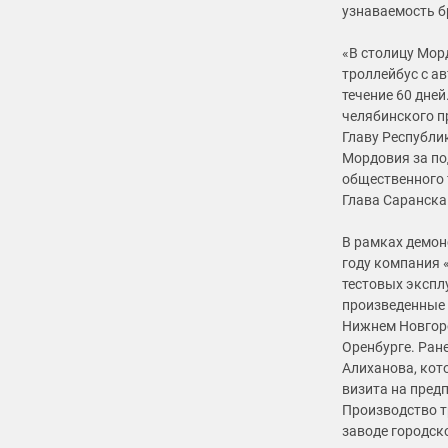
узнаваемость б
«В столицу Мор
троллейбус с а
течение 60 дне
челябинского п
Главу Республи
Мордовия за по
общественного 
Глава Саранска
В рамках демон
году компания 
тестовых экспл
произведенные 
Нижнем Новгоро
Оренбурге. Ран
Алиханова, кот
визита на предп
Производство т
заводе городск