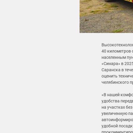
Высокотехнолог
40 километров 
населенным пун
«Синара» в 2025
Саранска в теч
оценить технич
челябинского п
«В нашей комфо
удобства перед
на участках бе
увеличенную па
автоинформиров
удобной посадк
прокомментиров