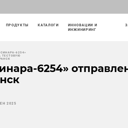
ПРОДУКТЫ
КАТАЛОГИ
ИННОВАЦИИ И
З
ИНЖИНИРИНГ
«СИНАРА-6254»
А ТЕСТОВУЮ
РАНСК
инара-6254» отправлен
анск
СЕН 2025