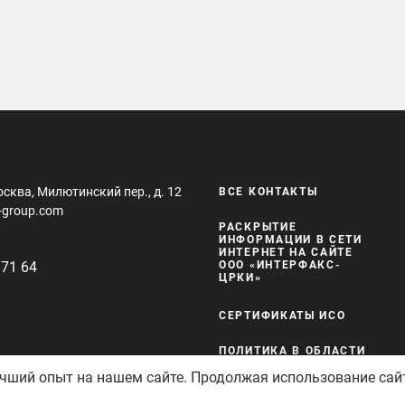
осква, Милютинский пер., д. 12
ВСЕ КОНТАКТЫ
-group.com
РАСКРЫТИЕ
ИНФОРМАЦИИ В СЕТИ
ИНТЕРНЕТ НА САЙТЕ
 71 64
ООО «ИНТЕРФАКС-
ЦРКИ»
СЕРТИФИКАТЫ ИСО
ПОЛИТИКА В ОБЛАСТИ
КАЧЕСТВА И
учший опыт на нашем сайте. Продолжая использование сай
БЕЗОПАСНОСТИ