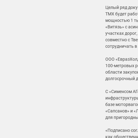
Целый ряд доку
ТМХ будет рабо
мощностью 1 ты
«Витязь» с аси
участках дорог
совместно с Тв
сотрудничать в
ООО «ЕвразХолд
100-метровых р
области закупо
долгосрочный д
С «Сименсом АГ
инфраструктуры
базе моторваго
«Сапсанов» и «
для пригородны
«Подписано сог
как общественн