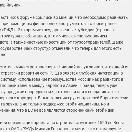
ир Якунин.
астников форума сошлись во мнении, что необходимо развивать
 при помощи тех финансовых инструментов, которые ранее
 «РЖД». Это прямые государственные субсидии (в разных
структурные облигации, в том числе с использованием
дств, а также частные инвестиции от грузоотправителей. Даже
осударственных структур отмечали, что теперь для этого есть
оля.
ститель министра транспорта Николай Асаул заявил, что одной из
 стратегии развития сети РЖД является глубокая интеграции в
 систему, использование преимущества России как развитого в
тношении звена между Европой и Азией. Правда, теперь уже
зу предстоит определиться, готовы ли они к созданию этого
ортного коридора. В выступлениях руководителей Еврокомиссии
та звучала не только поддержка этой инициативы, но и
ечания, что в ЕС не все являются сторонниками этой идеи.
рвой презентации проекта по строительству колеи 1520 до Вены
дента ОАО «РЖД» Михаил Гончаров отметил, что в том случае,