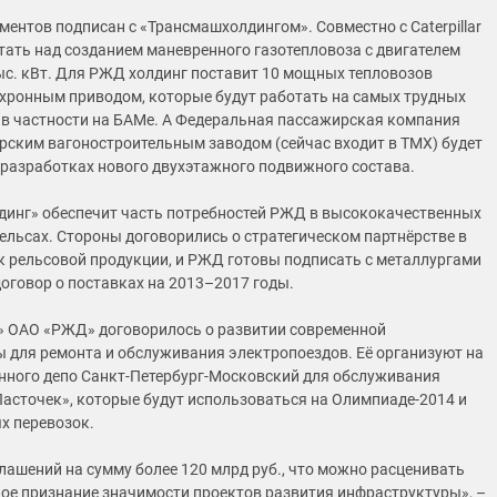
ментов подписан с «Трансмашхолдингом». Совместно с Caterpillar
тать над созданием маневренного газотепловоза с двигателем
с. кВт. Для РЖД холдинг поставит 10 мощных тепловозов
нхронным приводом, которые будут работать на самых трудных
, в частности на БАМе. А Федеральная пассажирская компания
ерским вагоностроительным заводом (сейчас входит в ТМХ) будет
 разработках нового двухэтажного подвижного состава.
инг» обеспечит часть потребностей РЖД в высококачественных
ельсах. Стороны договорились о стратегическом партнёрстве в
к рельсовой продукции, и РЖД готовы подписать с металлургами
оговор о поставках на 2013–2017 годы.
» ОАО «РЖД» договорилось о развитии современной
 для ремонта и обслуживания электропоездов. Её организуют на
нного депо Санкт-Петербург-Московский для обслуживания
Ласточек», которые будут использоваться на Олимпиаде-2014 и
х перевозок.
лашений на сумму более 120 млрд руб., что можно расценивать
ое признание значимости проектов развития инфраструктуры», –