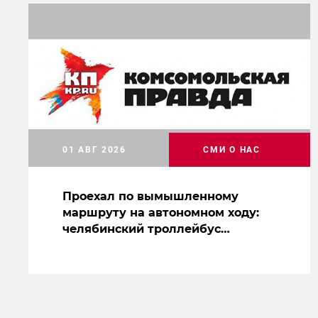
01 АВГ 2026
СМИ О НАС
Проехал по вымышленному
маршруту на автономном ходу:
челябинский троллейбус
засветился на съемках нового
сериала