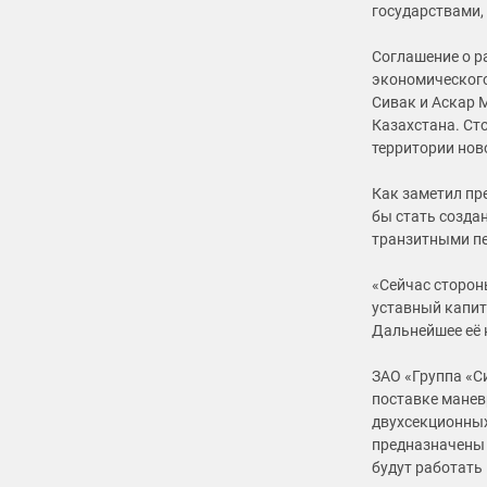
государствами,
Соглашение о р
экономического
Сивак и Аскар 
Казахстана. Ст
территории нов
Как заметил пр
бы стать созда
транзитными п
«Сейчас сторон
уставный капит
Дальнейшее её 
ЗАО «Группа «С
поставке манев
двухсекционных
предназначены 
будут работать