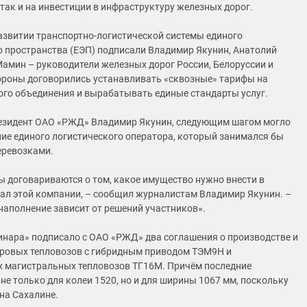
 так и на инвестиции в инфраструктуру железных дорог.
азвитии транспортно-логистической системы единого
 пространства (ЕЭП) подписали Владимир Якунин, Анатолий
Мамин – руководители железных дорог России, Белоруссии и
ороны договорились устанавливать «сквозные» тарифы на
ого объединения и вырабатывать единые стандарты услуг.
езидент ОАО «РЖД» Владимир Якунин, следующим шагом могло
ние единого логистического оператора, который занимался бы
еревозками.
ы договариваются о том, какое имущество нужно внести в
ал этой компании, – сообщил журналистам Владимир Якунин. –
наполнение зависит от решений участников».
инара» подписало с ОАО «РЖД» два соглашения о производстве и
ровых тепловозов с гибридным приводом ТЭМ9Н и
 магистральных тепловозов ТГ16М. Причём последние
не только для колеи 1520, но и для ширины 1067 мм, поскольку
 на Сахалине.