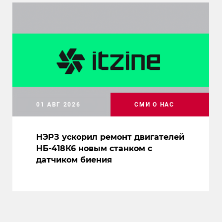
01 АВГ 2026
СМИ О НАС
НЭРЗ ускорил ремонт двигателей
НБ-418К6 новым станком с
датчиком биения