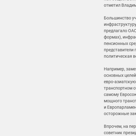
отметил Владим
Большинство уч
инфраструктуру
предлагало ОАО
формах), инфра
пенсионных сре
представители г
политическая в
Например, заме
основных целей
евро-азиатскую
транспортном о
самому Евросою
мощного трансп
и Европарламен
осторожные зам
Впрочем, на пе
советник прези