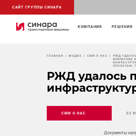
САЙТ ГРУППЫ СИНАРА
КОМПАНИЯ
РЕШЕНИЯ
ГЛАВНАЯ
МЕДИА
СМИ О НАС
РЖД УДАЛО
ВНИМАНИЕ 
ИНФРАСТРУ
ПРОЕКТАМ, 
РЖД удалось п
инфраструктур
СМИ О НАС
03 
Документы напр