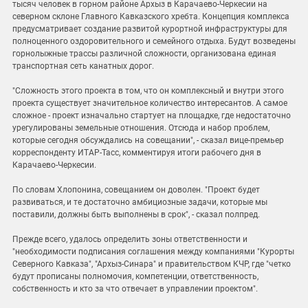
тысяч человек в горном районе Архыз в Карачаево-Черкесии на
северном склоне Главного Кавказского хребта. Концепция комплекса
предусматривает создание развитой курортной инфраструктуры для
полноценного оздоровительного и семейного отдыха. Будут возведены
горнолыжные трассы различной сложности, организована единая
транспортная сеть канатных дорог.
"Сложность этого проекта в том, что он комплексный и внутри этого
проекта существует значительное количество интересантов. А самое
сложное - проект изначально стартует на площадке, где недостаточно
урегулированы земельные отношения. Отсюда и набор проблем,
которые сегодня обсуждались на совещании", - сказал вице-премьер
корреспонденту ИТАР-Тасс, комментируя итоги рабочего дня в
Карачаево-Черкесии.
По словам Хлопонина, совещанием он доволен. "Проект будет
развиваться, и те достаточно амбициозные задачи, которые мы
поставили, должны быть выполнены в срок", - сказал полпред.
Прежде всего, удалось определить зоны ответственности и
"необходимости подписания соглашения между компаниями "Курорты
Северного Кавказа", "Архыз-Синара" и правительством КЧР, где "четко
будут прописаны полномочия, компетенции, ответственность,
собственность и кто за что отвечает в управлении проектом".