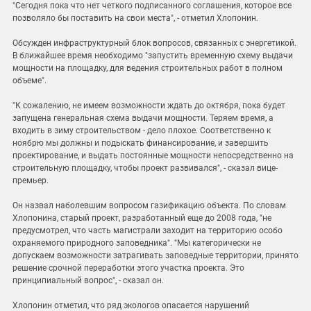
"Сегодня пока что нет четкого подписанного соглашения, которое все
позволяло бы поставить на свои места", - отметил Хлопонин.
Обсужден инфраструктурный блок вопросов, связанных с энергетикой.
В ближайшее время необходимо "запустить временную схему выдачи
мощности на площадку, для ведения строительных работ в полном
объеме".
"К сожалению, не имеем возможности ждать до октября, пока будет
запущена генеральная схема выдачи мощности. Теряем время, а
входить в зиму строительством - дело плохое. Соответственно к
ноябрю мы должны и подыскать финансирование, и завершить
проектирование, и выдать постоянные мощности непосредственно на
строительную площадку, чтобы проект развивался", - сказал вице-
премьер.
Он назвал наболевшим вопросом газификацию объекта. По словам
Хлопонина, старый проект, разработанный еще до 2008 года, "не
предусмотрел, что часть магистрали заходит на территорию особо
охраняемого природного заповедника". "Мы категорически не
допускаем возможности затрагивать заповедные территории, принято
решение срочной переработки этого участка проекта. Это
принципиальный вопрос", - сказал он.
Хлопонин отметил, что ряд экологов опасается нарушений