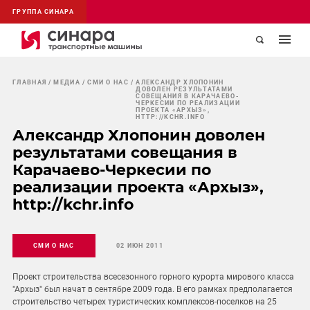
ГРУППА СИНАРА
ГЛАВНАЯ
МЕДИА
СМИ О НАС
АЛЕКСАНДР ХЛОПОНИН
ДОВОЛЕН РЕЗУЛЬТАТАМИ
СОВЕЩАНИЯ В КАРАЧАЕВО-
ЧЕРКЕСИИ ПО РЕАЛИЗАЦИИ
ПРОЕКТА «АРХЫЗ»,
HTTP://KCHR.INFO
Александр Хлопонин доволен
результатами совещания в
Карачаево-Черкесии по
реализации проекта «Архыз»,
http://kchr.info
СМИ О НАС
02 ИЮН 2011
Проект строительства всесезонного горного курорта мирового класса
"Архыз" был начат в сентябре 2009 года. В его рамках предполагается
строительство четырех туристических комплексов-поселков на 25