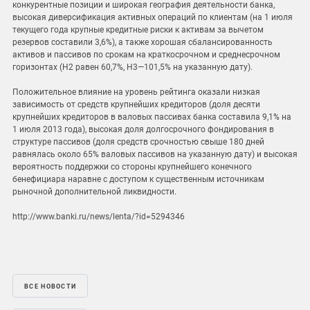
конкурентные позиции и широкая география деятельности банка,
высокая диверсификация активных операций по клиентам (на 1 июля
текущего года крупные кредитные риски к активам за вычетом
резервов составили 3,6%), а также хорошая сбалансированность
активов и пассивов по срокам на краткосрочном и среднесрочном
горизонтах (Н2 равен 60,7%, Н3—101,5% на указанную дату).
Положительное влияние на уровень рейтинга оказали низкая
зависимость от средств крупнейших кредиторов (доля десяти
крупнейших кредиторов в валовых пассивах банка составила 9,1% на
1 июля 2013 года), высокая доля долгосрочного фондирования в
структуре пассивов (доля средств срочностью свыше 180 дней
равнялась около 65% валовых пассивов на указанную дату) и высокая
вероятность поддержки со стороны крупнейшего конечного
бенефициара наравне с доступом к существенным источникам
рыночной дополнительной ликвидности.
http://www.banki.ru/news/lenta/?id=5294346
ВСЕ НОВОСТИ