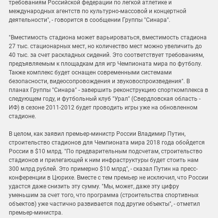
требованиям Российской федерации по легкой атлетике и
международных агентств по культурно-массовой и концертной
деятельности", - говорится в сообщении Группы "Синара".
"Вместимость стадиона может варьироваться, вместимость стадиона
27 тыс. стационарных мест, но количество мест можно увеличить до
40 тыс. за счет раскладных сидений. Это соответствует требованиям,
предъявляемым к площадкам для игр Чемпионата мира по футболу.
Также комплекс будет оснащен современными системами
безопасности, видеосопровождения и звуковоспроизведения". В
планах Группы "Синара" - завершить реконструкцию спорткомплекса в
следующем году, и футбольный клуб "Урал" (Свердловская область -
ИФ) в сезоне 2011-2012 будет проводить игры уже на обновленном
стадионе.
В целом, как заявил премьер-министр России Владимир Путин,
строительство стадионов для Чемпионата мира 2018 года обойдется
России в $10 млрд. "По предварительным подсчетам, строительство
стадионов и прилегающей к ним инфраструктуры будет стоить нам
300 млрд рублей. Это примерно $10 млрд", - сказал Путин на пресс-
конференции в Цюрихе. Вместе с тем премьер не исключил, что России
удастся даже снизить эту сумму. "Мы, может, даже эту цифру
уменьшим за счет того, что программа (строительства спортивных
объектов) уже частично развивается под другие объекты", - отметил
премьер-министра.