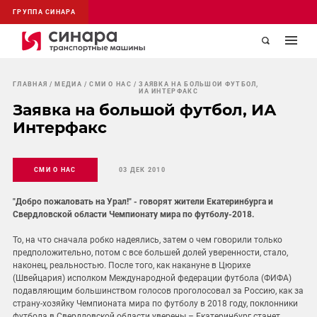
ГРУППА СИНАРА
ГЛАВНАЯ
МЕДИА
СМИ О НАС
ЗАЯВКА НА БОЛЬШОЙ ФУТБОЛ,
ИА ИНТЕРФАКС
Заявка на большой футбол, ИА
Интерфакс
СМИ О НАС
03 ДЕК 2010
"Добро пожаловать на Урал!" - говорят жители Екатеринбурга и
Свердловской области Чемпионату мира по футболу-2018.
То, на что сначала робко надеялись, затем о чем говорили только
предположительно, потом с все большей долей уверенности, стало,
наконец, реальностью. После того, как накануне в Цюрихе
(Швейцария) исполком Международной федерации футбола (ФИФА)
подавляющим большинством голосов проголосовал за Россию, как за
страну-хозяйку Чемпионата мира по футболу в 2018 году, поклонники
футбола в Свердловской области уверены – Екатеринбург станет