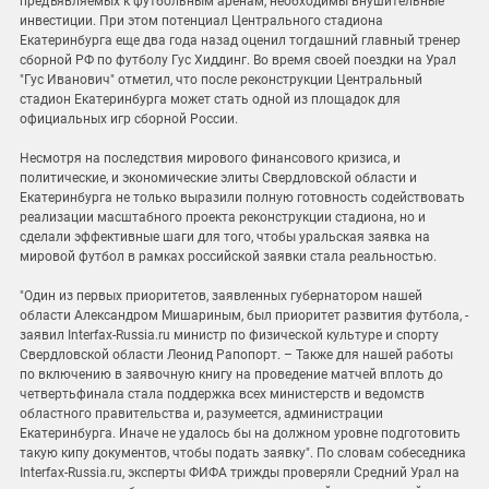
предъявляемых к футбольным аренам, необходимы внушительные
инвестиции. При этом потенциал Центрального стадиона
Екатеринбурга еще два года назад оценил тогдашний главный тренер
сборной РФ по футболу Гус Хиддинг. Во время своей поездки на Урал
"Гус Иванович" отметил, что после реконструкции Центральный
стадион Екатеринбурга может стать одной из площадок для
официальных игр сборной России.
Несмотря на последствия мирового финансового кризиса, и
политические, и экономические элиты Свердловской области и
Екатеринбурга не только выразили полную готовность содействовать
реализации масштабного проекта реконструкции стадиона, но и
сделали эффективные шаги для того, чтобы уральская заявка на
мировой футбол в рамках российской заявки стала реальностью.
"Один из первых приоритетов, заявленных губернатором нашей
области Александром Мишариным, был приоритет развития футбола, -
заявил Interfax-Russia.ru министр по физической культуре и спорту
Свердловской области Леонид Рапопорт. – Также для нашей работы
по включению в заявочную книгу на проведение матчей вплоть до
четвертьфинала стала поддержка всех министерств и ведомств
областного правительства и, разумеется, администрации
Екатеринбурга. Иначе не удалось бы на должном уровне подготовить
такую кипу документов, чтобы подать заявку". По словам собеседника
Interfax-Russia.ru, эксперты ФИФА трижды проверяли Средний Урал на