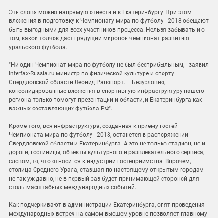
Эти слова можно напрямую отнести и к Екатеринбургу. При этом
вложения в подготовку к Чемпионату мира по футболу - 2018 обещают
быть выгодными для всех участников процесса. Нельзя забывать и о
том, какой толчок даст грядущий мировой чемпионат развитию
уральского футбола.
"Ни один Чемпионат мира по футболу не был бесприбыльным, - заявил
Interfax-Russia.ru министр по физической культуре и спорту
Свердловской области Леонид Рапопорт. – Безусловно,
консолидированные вложения в спортивную инфраструктуру нашего
региона только помогут презентации и области, и Екатеринбурга как
важных составляющих футбола РФ".
Кроме того, вся инфраструктура, созданная к приему гостей
Чемпионата мира по футболу - 2018, останется в распоряжении
Свердловской области и Екатеринбурга. А это не только стадион, но и
дороги, гостиницы, объекты культурного и развлекательного сервиса,
словом, то, что относится к индустрии гостеприимства. Впрочем,
столица Среднего Урала, ставшая по-настоящему открытым городам
не так уж давно, не в первый раз будет принимающей стороной для
столь масштабных международных событий.
Как подчеркивают в администрации Екатеринбурга, опят проведения
международных встреч на самом высшем уровне позволяет главному