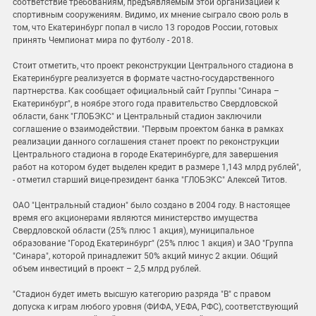
соответствие требованиям, предъявляемым этой организацией к
спортивным сооружениям. Видимо, их мнение сыграло свою роль в
том, что Екатеринбург попал в число 13 городов России, готовых
принять Чемпионат мира по футболу - 2018.
Стоит отметить, что проект реконструкции Центрального стадиона в
Екатеринбурге реализуется в формате частно-государственного
партнерства. Как сообщает официальный сайт Группы "Синара –
Екатеринбург", в ноябре этого года правительство Свердловской
области, банк "ГЛОБЭКС" и Центральный стадион заключили
соглашение о взаимодействии. "Первым проектом банка в рамках
реализации данного соглашения станет проект по реконструкции
Центрального стадиона в городе Екатеринбурге, для завершения
работ на котором будет выделен кредит в размере 1,143 млрд рублей",
- отметил старший вице-президент банка "ГЛОБЭКС" Алексей Титов.
ОАО "Центральный стадион" было создано в 2004 году. В настоящее
время его акционерами являются министерство имущества
Свердловской области (25% плюс 1 акция), муниципальное
образование "Город Екатеринбург" (25% плюс 1 акция) и ЗАО "Группа
"Синара", которой принадлежит 50% акций минус 2 акции. Общий
объем инвестиций в проект – 2,5 млрд рублей.
"Стадион будет иметь высшую категорию разряда "В" с правом
допуска к играм любого уровня (ФИФА, УЕФА, РФС), соответствующий