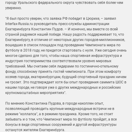
городу Уральского федерального округа чувствовать себя более чем
уверенно.
"Я был просто уверен, что заявка РФ победит в Цюрихе, – заявил
Interfax-Russia.ru руководитель пресс-службы администрации
Екатеринбурга Константин Пудов. – И конечно, мы вместе со всей
страной радуемся нашей победе. Нашу радость поддерживает то, что
Екатеринбургу, в отличие от некоторых других городов-миллионников,
вошедших в список площадок под проведение Чемпионата мира по
футболу в 2018 году, не придется стартовать с нуля. Уже сегодня очень
многое сделано для того, чтобы наша спортивная инфраструктура и
индустрия гостеприимства соответствовали уровню мировых
требований. Мы считаем себя лидерами по гостинично-отельному
фонду, способному принять гостей чемпионата. При этом комфорту
хозяев города, екатеринбургцам, будущий спортивный праздник ничем
не грозит. Это подтверждает хотя бы опыт проведения саммита ШОС в
нашем городе, не говоря уже о других международных и российских
крупномасштабных мероприятиях".
По мнению Константина Пудова, в городе накоплен опыт,
позволяющий проводить крупные международные встречи не в
режиме "коллапса", а в режиме праздника. Кроме того, не стоит
забывать и о том, что Чемпионат мира по футболу пройдет, а все
бонусы в виде спортивных сооружений и другой инфраструктуры
останутся жителям Екатеринбурга.