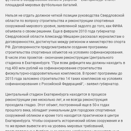
площадкой мировых футбольных баталий.
Нельзя не отдать должное четкой позиции руководства Свердловской
области по вопросу строительства и реконструкции спортивных
сооружений мирового уровня, заявленной задолго до того, как ФИФА
объявила о своем решении. Еще в феврале 2010 года губернатор
Свердловской области Александр Мишарин рассказал журналистам о
договоренностях, достигнутых между регионом и министерство спорта
РФ. Договоренности предусматривали создание программы
строительства спортивных объектов на условиях софинансирования.
В числе этих проектов - окончание реконструкции Центрального
стадиона в Екатеринбурге. "При всем дефиците мы должны находить в
год 400 млн рублей на софинансирование строительства
физкультурно-оздоровительных комплексов. В проект программы до
2015 года заложено строительство 14 таких комплексов на условиях
софинансирования с Российской Федерацией", - заявил губернатор.
Центральный стадион Екатеринбурга находится в процессе
реконструкции уже несколько лет, и не всегда реконструкция
проходила гладко. Этот объект, построенный еще в 50-х годах
прошлого века, обладает уникальным для городских спортивных
сооружений обликом и кроме того находится практически в центре
Екатеринбурга. Чтобы сохранить исторический облик сооружения и в
то же время вывести его на уровень мировых требований,