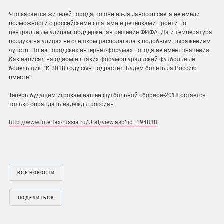
Что касается жителей города, то они из-за заносов снега не имели
возможности с российскими флагами и речевками пройти по
центральным улицам, поддерживая решение ФИФА. Да и температура
воздуха на улицах не слишком располагала к подобным выражениям
чувств. Но на городских интернет-форумах погода не имеет значения.
Как написал на одном из таких форумов уральский футбольный
болельщик: "К 2018 году сын подрастет. Будем болеть за Россию
вместе".
Теперь будущим игрокам нашей футбольной сборной-2018 остается
только оправдать надежды россиян.
http://www.interfax-russia.ru/Ural/view.asp?id=194838
ВСЕ НОВОСТИ
ПОДЕЛИТЬСЯ