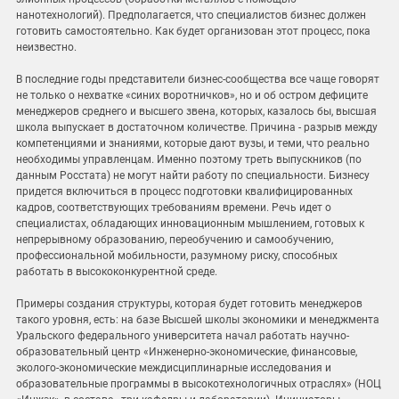
нанотехнологий). Предполагается, что специалистов бизнес должен
готовить самостоятельно. Как будет организован этот процесс, пока
неизвестно.
В последние годы представители бизнес-сообщества все чаще говорят
не только о нехватке «синих воротничков», но и об остром дефиците
менеджеров среднего и высшего звена, которых, казалось бы, высшая
школа выпускает в достаточном количестве. Причина - разрыв между
компетенциями и знаниями, которые дают вузы, и теми, что реально
необходимы управленцам. Именно поэтому треть выпускников (по
данным Росстата) не могут найти работу по специальности. Бизнесу
придется включиться в процесс подготовки квалифицированных
кадров, соответствующих требованиям времени. Речь идет о
специалистах, обладающих инновационным мышлением, готовых к
непрерывному образованию, переобучению и самообучению,
профессиональной мобильности, ра­зумному риску, способных
работать в высококонкурентной среде.
Примеры создания структуры, которая будет готовить менеджеров
такого уровня, есть: на базе Высшей школы экономики и менеджмента
Уральского федерального университета начал работать научно-
образовательный центр «Инженерно-экономические, финансовые,
эколого-экономические междисциплинарные исследования и
образовательные программы в высокотехнологичных отраслях» (НОЦ