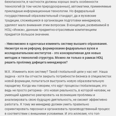
безопасности, в частности должны хорошо знать особенности
технологий (в том числе природоохранных), автоматики, применяемые
прикладные информационные технологии. Но федеральный
государственный образовательный стандарт, да и вузовские
традиции, сложившиеся в организации подготовки менеджеров,
уделяют мало внимания этим вопросам. В концепции, развиваемой в
НОЦ «Инжэк», данным предметно-отраслевым компетенциям
придается большое значение.
- Невозможно в одночасье изменить систему высшего образования.
Несмотря на ее реформу, формирование федеральных вузов и
исследовательских институтов - это консервативная для новых
методик и технологий структура. Можно ли только в рамках НОЦ
решить проблему дефицита менеджеров?
М.Х.: Изменить всю систему? Такой глобальной цели у нас нет. Наша
задача - хотя бы отчасти закрыть потребности бизнеса в специалистах
новой формации, попытаться выстроить новую образовательную
парадигму. Когда мы говорим, что идут процессы глобализации, это
ведь не просто риторика - это новая реальность, в которой человек, не
умеющий адекватно реагировать на возникшие проблемы и
анализировать свою будущую деятельность, не сможет эффективно
работать. К тому же менеджер должен уметь правильно
сориентировать персонал и организовать производственный процесс
в соответствии с внешними условиями. И это иллюзия, что топ-