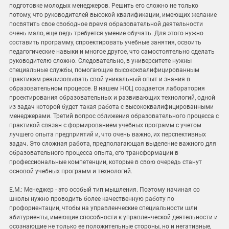
подготовке молодых менеджеров. Решить его сложно не только
потому, что руководителей высокой квалификации, имеющих желание
посвятить свое свободное время образовательной деятельности
очень мало, еще ведь требуется умение обучать. Для этого нужно
составить программу, спроектировать учебные занятия, освоить
педагогические навыки и многое другое, что самостоятельно сделать
руководителю сложно. Следовательно, в университете нужны
специальные службы, помогающие высококвалифицированным
практикам реализовывать свой уникальный опыт и знания в
образовательном процессе. В нашем НОЦ создается лаборатория
проектирования образовательных и развивающих технологий, одной
из задач которой будет такая работа с высококвалифицированными
менеджерами. Третий вопрос сближения образовательного процесса с
практикой связан с формированием учебных программ с учетом
лучшего опыта предприятий и, что очень важно, их перспективных
задач. Это сложная работа, предполагающая выделение важного для
образовательного процесса опыта, его трансформации в
профессиональные компетенции, которые в свою очередь станут
основой учебных программ и технологий.
Е.М.: Менеджер - это особый тип мышления. Поэтому начиная со
школы нужно проводить более качественную работу по
профориентации, чтобы на управленческие специальности шли
абитуриенты, имеющие способности к управленческой деятельности и
осознающие не только ее положительные стороны, но и негативные,