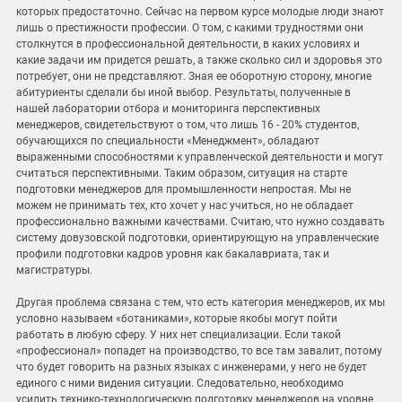
которых предостаточно. Сейчас на первом курсе молодые люди знают
лишь о престижности профессии. О том, с какими трудностями они
столкнутся в профессиональной деятельности, в каких условиях и
какие задачи им придется решать, а также сколько сил и здоровья это
потребует, они не представляют. Зная ее оборотную сторону, многие
абитуриенты сделали бы иной выбор. Результаты, полученные в
нашей лаборатории отбора и мониторинга перспективных
менеджеров, свидетельствуют о том, что лишь 16 - 20% студентов,
обучающихся по специальности «Менеджмент», обладают
выраженными способностями к управленческой деятельности и могут
считаться перспективными. Таким образом, ситуация на старте
подготовки менеджеров для промышленности непростая. Мы не
можем не принимать тех, кто хочет у нас учиться, но не обладает
профессионально важными качествами. Считаю, что нужно создавать
систему довузовской подготовки, ориентирующую на управленческие
профили подготовки кадров уровня как бакалавриата, так и
магистратуры.
Другая проблема связана с тем, что есть категория менеджеров, их мы
условно называем «ботаниками», которые якобы могут пойти
работать в любую сферу. У них нет специализации. Если такой
«профессионал» попадет на производство, то все там завалит, потому
что будет говорить на разных языках с инженерами, у него не будет
единого с ними видения ситуации. Следовательно, необходимо
усилить технико-технологическую подготовку менеджеров на уровне