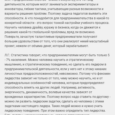
деятельности, которым могут заниматься экспериментаторы и
инноваторы, гибкие тактики, учитывающие разные возможности и
варианты решения проблем. Поэтому задача педагогов выявить эти
способности. А что понадобится для предпринимательства в какой-то
конкретной области - это вопрос тонкой настройки учебного процесса.
Научить человека драйву, куражу в бизнесе, когда он движется к
решению какой-то глобальной проблемы, вряд ли возможно.
Поверьте, зачастую талантливые предприниматели получают
большее удовольствие от того, что они реализуют некий масштабный
проект, нежели от объема денег, который зарабатывают.
Л.Г.: Статистика говорит, что предпринимателями могут быть только 5
- 7% населения. Можно человека научить и стратегическому
мышлению, и стратегическому поведению, но сделать его лидером в
предпринимательской деятельности, если у него нет к этому никаких
личностных предрасположенностей, невозможно. Потому что феномен
лидерства зависит не только от того, чему можно научить, но и от
индивидуальных особенностей человека, которые предопределяют
способность влиять на других людей. Например, активность,
энергичность, динамичность, волевые качества зависят от
врожденных характеристик. Поэтому вопрос надо ставить по-другому -
можно ли развить лидерские задатки, сделать из человека с этими
задатками настоящего лидера. Таких людей можно и нужно учить
лидерскому поведению. При этом важно определить тип лидерства.