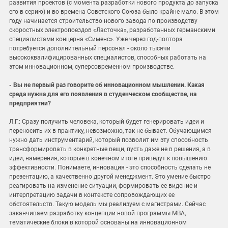
развития проектов (с момента разработки нового продукта до запуска
его в серию) и во времена Советского Союза было крайне мало. В этом
году начинается строительство нового завода по производству
скоростных электропоездов «Ласточка», разработанных германскими
специалистами концерна «Сименс». Уже через год-полтора
потребуется дополнительный персонал - около тысячи
высококвалифицированных специалистов, способных работать на
этом инновационном, суперсовременном производстве.
- Вы не первый раз говорите об инновационном мышлении. Какая
среда нужна для его появления в студенческом сообществе, на
предприятии?
Л.Г.: Сразу получить человека, который будет генерировать идеи и
переносить их в практику, невозможно, так не бывает. Обучающимся
нужно дать инструментарий, который позволит им эту способность
трансформировать в конкретные вещи, пусть даже не в решения, а в
идеи, намерения, которые в конечном итоге приведут к повышению
эффективности. Понимаете, инновация - это способность сделать не
презентацию, а качественно другой менеджмент. Это умение быстро
реагировать на изменение ситуации, формировать ее видение и
интерпретацию задачи в контексте сопровождающих ее
обстоятельств. Такую модель мы реализуем с магистрами. Сейчас
заканчиваем разработку концепции новой программы МВА,
тематические блоки в которой основаны на инновационном