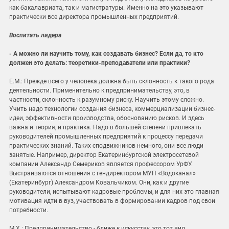
как бакалавриата, так и магистратуры. Именно на это указывают
практически все директора промышленных предприятий.
Воспитать лидера
- А можно ли научить тому, как создавать бизнес? Если да, то кто
должен это делать: теоретики-преподаватели или практики?
Е.М.: Прежде всего у человека должна быть склонность к такого рода
деятельности. Применительно к предпринимательству, это, в
частности, склонность к разумному риску. Научить этому сложно.
Учить надо технологии создания бизнеса, коммерциализации бизнес-
идеи, эффективности производства, обоснованию рисков. И здесь
важна и теория, и практика. Надо в большей степени привлекать
руководителей промышленных предприятий к процессу передачи
практических знаний. Таких сподвижников немного, они все люди
занятые. Например, директор Екатеринбургской электросетевой
компании Александр Семериков является профессором УрФУ.
Выстраиваются отношения с гендиректором МУП «Водоканал»
(Екатеринбург) Александром Ковальчиком. Они, как и другие
руководители, испытывают кадровые проблемы, и для них это главная
мотивация идти в вуз, участвовать в формировании кадров под свои
потребности.
М.Х.: Предпринимательство - ближе к искусству, это тот вид