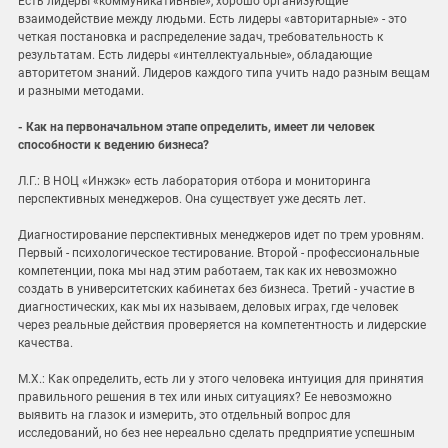
Есть лидеры «коммуникативные», хорошо организующие
взаимодействие между людьми. Есть лидеры «авторитарные» - это
четкая постановка и распределение задач, требовательность к
результатам. Есть лидеры «интеллектуальные», обладающие
авторитетом знаний. Лидеров каждого типа учить надо разным вещам
и разными методами.
- Как на первоначальном этапе определить, имеет ли человек
способности к ведению бизнеса?
Л.Г.: В НОЦ «Инжэк» есть лаборатория отбора и мониторинга
перспективных менеджеров. Она существует уже десять лет.
Диагностирование перспективных менеджеров идет по трем уровням.
Первый - психологическое тестирование. Второй - профессиональные
компетенции, пока мы над этим работаем, так как их невозможно
создать в университетских кабинетах без бизнеса. Третий - участие в
диагностических, как мы их называем, деловых играх, где человек
через реальные действия проверяется на компетентность и лидерские
качества.
М.Х.: Как определить, есть ли у этого человека интуиция для принятия
правильного решения в тех или иных ситуациях? Ее невозможно
выявить на глазок и измерить, это отдельный вопрос для
исследований, но без нее нереально сделать предприятие успешным