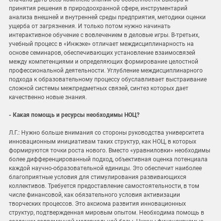
принятия решения в природоохранной сфере, инструментарий
анализа внешней и внутренней среды предприятия, методики оценки
ущерба от загрязнения. И только потом нужно начинать
интерактивное обучение с вовлечением в деловые игры. В-третьих,
учебный процесс в «Инжэке» отличает междисциплинарность на
основе семинаров, обеспечивающих установление взаимосвязей
между компетенциями и определяющих формирование целостной
профессиональной деятельности. Углубление междисциплинарного
подхода к образовательному процессу обуславливает выстраивание
сложной системы межпредметных связей, синтез которых дает
качественно новые знания.
- Какая помощь и ресурсы необходимы НОЦ?
Л.Г.: Нужно больше внимания со стороны руководства университета
инновационным инициативам таких структур, как НОЦ, в которых
формируются точки роста нового. Вместо «уравниловки» необходимы
более дифференцированный подход, объективная оценка потенциала
каждой научно-образовательной единицы. Это обеспечит наиболее
благоприятные условия для стимулирования развивающихся
коллективов. Требуется предоставление самостоятельности, в том
числе финансовой, как обязательного условия активизации
творческих процессов. Это аксиома развития инновационных
структур, подтвержденная мировым опытом. Необходима помощь в