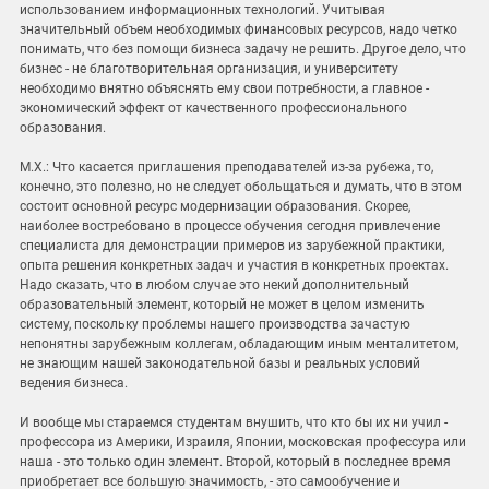
использованием информационных технологий. Учитывая
значительный объем необходимых финансовых ресурсов, надо четко
понимать, что без помощи бизнеса задачу не решить. Другое дело, что
бизнес - не благотворительная организация, и университету
необходимо внятно объяснять ему свои потребности, а главное -
экономический эффект от качественного профессионального
образования.
М.Х.: Что касается приглашения преподавателей из-за рубежа, то,
конечно, это полезно, но не следует обольщаться и думать, что в этом
состоит основной ресурс модернизации образования. Скорее,
наиболее востребовано в процессе обучения сегодня привлечение
специалиста для демонстрации примеров из зарубежной практики,
опыта решения конкретных задач и участия в конкретных проектах.
Надо сказать, что в любом случае это некий дополнительный
образовательный элемент, который не может в целом изменить
систему, поскольку проблемы нашего производства зачастую
непонятны зарубежным коллегам, обладающим иным менталитетом,
не знающим нашей законодательной базы и реальных условий
ведения бизнеса.
И вообще мы стараемся студентам внушить, что кто бы их ни учил -
профессора из Америки, Израиля, Японии, московская профессура или
наша - это только один элемент. Второй, который в последнее время
приобретает все большую значимость, - это самообучение и