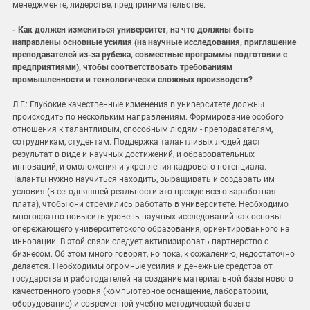
менеджменте, лидерстве, предпринимательстве.
- Как должен измениться университет, на что должны быть
направлены основные усилия (на научные исследования, приглашение
преподавателей из-за рубежа, совместные программы подготовки с
предприятиями), чтобы соответствовать требованиям
промышленности и технологически сложных производств?
Л.Г.: Глубокие качественные изменения в университете должны
происходить по нескольким направлениям. Формирование особого
отношения к талантливым, способным людям - преподавателям,
сотрудникам, студентам. Поддержка талантливых людей даст
результат в виде и научных достижений, и образовательных
инноваций, и омоложения и укрепления кадрового потенциала.
Таланты нужно научиться находить, выращивать и создавать им
условия (в сегодняшней реальности это прежде всего заработная
плата), чтобы они стремились работать в университете. Необходимо
многократно повысить уровень научных исследований как основы
опережающего университетского образования, ориентированного на
инновации. В этой связи следует активизировать партнерство с
бизнесом. Об этом много говорят, но пока, к сожалению, недостаточно
делается. Необходимы огромные усилия и денежные средства от
государства и работодателей на создание материальной базы нового
качественного уровня (компьютерное оснащение, лаборатории,
оборудование) и современной учебно-методической базы с