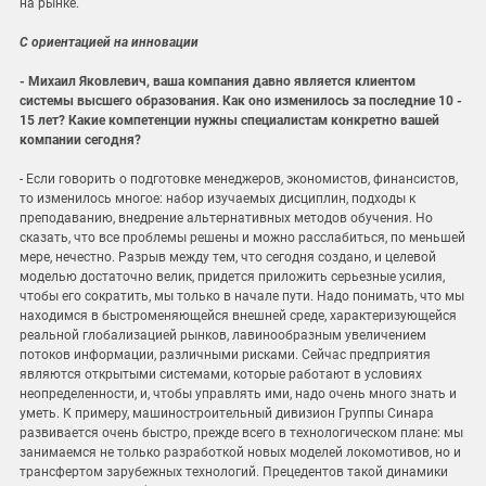
на рынке.
С ориентацией на инновации
- Михаил Яковлевич, ваша компания давно является клиентом
системы высшего образования. Как оно изменилось за последние 10 -
15 лет? Какие компетенции нужны специалистам конкретно вашей
компании сегодня?
- Если говорить о подготовке менеджеров, экономистов, финансистов,
то изменилось многое: набор изучаемых дисциплин, подходы к
преподаванию, внедрение альтернативных методов обучения. Но
сказать, что все проблемы решены и можно расслабиться, по меньшей
мере, нечестно. Разрыв между тем, что сегодня создано, и целевой
моделью достаточно велик, придется приложить серьезные усилия,
чтобы его сократить, мы только в начале пути. Надо понимать, что мы
находимся в быстроменяющейся внешней среде, характеризующейся
реальной глобализацией рынков, лавинообразным увеличением
потоков информации, различными рисками. Сейчас предприятия
являются открытыми системами, которые работают в условиях
неопределенности, и, чтобы управлять ими, надо очень много знать и
уметь. К примеру, машиностроительный дивизион Группы Синара
развивается очень быстро, прежде всего в технологическом плане: мы
занимаемся не только разработкой новых моделей локомотивов, но и
трансфертом зарубежных технологий. Прецедентов такой динамики