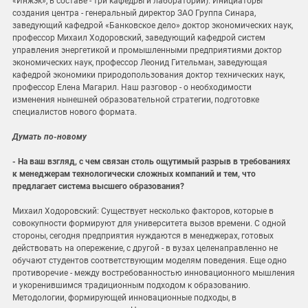
«Инжэк», в составе - три кафедры и лаборатории). Инициаторы
создания центра - генеральный директор ЗАО Группа Синара,
заведующий кафедрой «Банковское дело» доктор экономических наук,
профессор Михаил Ходоровский, заведующий кафедрой систем
управления энергетикой и промышленными предприятиями доктор
экономических наук, профессор Леонид Гительман, заведующая
кафедрой экономики природопользования доктор технических наук,
профессор Елена Магарил. Наш разговор - о необходимости
изменения нынешней образовательной стратегии, подготовке
специалистов нового формата.
Думать по-новому
- На ваш взгляд, с чем связан столь ощутимый разрыв в требованиях
к менеджерам технологически сложных компаний и тем, что
предлагает система высшего образования?
Михаил Ходоровский: Существует несколько факторов, которые в
совокупности формируют для университета вызов времени. С одной
стороны, сегодня предприятия нуждаются в менеджерах, готовых
действовать на опережение, с другой - в вузах целенаправленно не
обучают студентов соответствующим моделям поведения. Еще одно
противоречие - между востребованностью инновационного мышления
и укоренившимся традиционным подходом к образованию.
Методологии, формирующей инновационные подходы, в