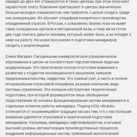
нередко до двух лет стажируются в таких центрах, при этом получают
заработную плату. Компании приглашают в центры значительно
больше молодых специалистов, чем требуется, с целью создать среди
них конкуренцию. Их обучают специфике конкретного производства
определенной отрасли. В России, к сожалению, бизнес пока не имеет
таких оснащенных центров и методической базы, к тому же не готов
два года платить деньги человеку, который, может быть, и не попадет к
нему на работу. Не нужно все усилия в подготовке менеджеров
сводить к компетенциям.
Елена Магарил: Сегодняшнее университетское управленческое
образование в целом не соответствует перспективным задачам
модернизации. Это практически полное отсутствие внимания к
развитию у студентов инновационного мышления, навыков
предпринимательства, лидерства. Это слабый учет, а часто и полное
игнорирование отраслевой специфики, размера компании, вида
системы управления. Это излишне абстрактная теоретическая
подготовка, при которой формируются лишь обобщенные
представления об основах функционирования систем менеджмента и
отдельных аспектах работы менеджера. Подход НОЦ «Инжэк»
отличается от укоренившейся традиции как раз тем, что у нас большее
внимание уделяется отраслевой и практической подготовке
менеджеров. Например, менеджеры нефтепереработки, учитывая
высокий уровень автоматизации производственных процессов,
внедрения информационных систем, требований экологической