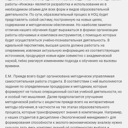
работы «Инжэка» является разработка и использование их в
необходимом объеме для всех форм и видов образовательной
деятельности. По сути, образовательный процесс в НОЦ будет
представлять собой систему, построенную на новых целях,
содержании и методическом обеспечении. Но наиболее заметно
отличие нашего обучения будет выражаться в формах организации
работы обучаемых и комплексе инструментов, с помощью которых
будет осуществляться учебно-познавательная деятельность. В
идеальной перспективе, высшая школа должна работать на
опережение, извлекая актуальную информацию из соответствующих
источников, продуцируя новые идеи совместно с академической
наукой, гибко реагируя изменением подхода к обучению на вызовы
времени.
Е.М.: Прежде всего будет организована методически управляемая
самостоятельная работа студента. В соответствии с ней выполняются
задания по определенным процедурам и методикам, которые
формируют не только операционный состав учебной деятельности, но
и особый тип мышления. Далее предполагается улучшение
методической работы с акцентом прежде всего на интерактивные
методы обучения, в частности на тех этапах образовательного
процесса, которые трансформируют знания в компетенции. Например,
у наших студентов в дисциплине «Экологический менеджмент» для
формирования способности к эколого-экономическому анализу нужно
сначала дать весь комплекс знаний об особенностях выбора и