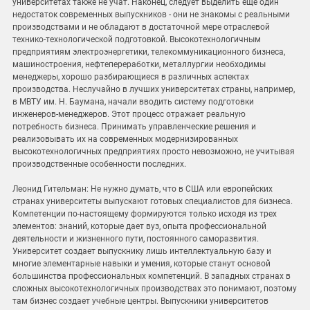
университетах также не учат. Наконец, следует выделить еще один
недостаток современных выпускников - они не знакомы с реальными
производствами и не обладают в достаточной мере отраслевой
технико-технологической подготовкой. Высокотехнологичным
предприятиям электроэнергетики, телекоммуникационного бизнеса,
машиностроения, нефтепереработки, металлургии необходимы
менеджеры, хорошо разбирающиеся в различных аспектах
производства. Неслучайно в лучших университетах страны, например,
в МВТУ им. Н. Баумана, начали вводить систему подготовки
инженеров-менеджеров. Этот процесс отражает реальную
потребность бизнеса. Принимать управленческие решения и
реализовывать их на современных модернизированных
высокотехнологичных предприятиях просто невозможно, не учитывая
производственные особенности последних.
Леонид Гительман: Не нужно думать, что в США или европейских
странах университеты выпускают готовых специалистов для бизнеса.
Компетенции по-настоящему формируются только исходя из трех
элементов: знаний, которые дает вуз, опыта профессиональной
деятельности и жизненного пути, постоянного саморазвития.
Университет создает выпускнику лишь интеллектуальную базу и
многие элементарные навыки и умения, которые станут основой
большинства профессиональных компетенций. В западных странах в
сложных высокотехнологичных производствах это понимают, поэтому
там бизнес создает учебные центры. Выпускники университетов