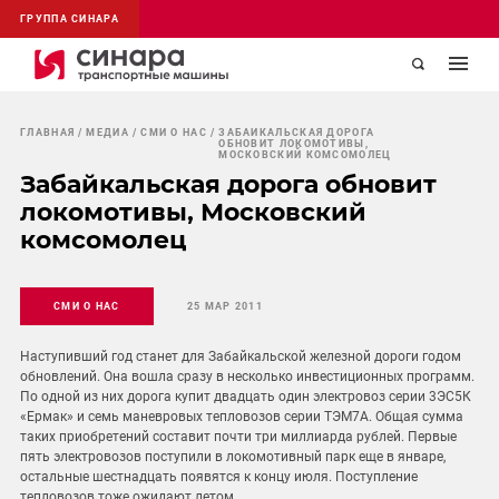
ГРУППА СИНАРА
ГЛАВНАЯ
МЕДИА
СМИ О НАС
ЗАБАЙКАЛЬСКАЯ ДОРОГА
ОБНОВИТ ЛОКОМОТИВЫ,
МОСКОВСКИЙ КОМСОМОЛЕЦ
Забайкальская дорога обновит
локомотивы, Московский
комсомолец
СМИ О НАС
25 МАР 2011
Наступивший год станет для Забайкальской железной дороги годом
обновлений. Она вошла сразу в несколько инвестиционных программ.
По одной из них дорога купит двадцать один электровоз серии 3ЭС5К
«Ермак» и семь маневровых тепловозов серии ТЭМ7А. Общая сумма
таких приобретений составит почти три миллиарда рублей. Первые
пять электровозов поступили в локомотивный парк еще в январе,
остальные шестнадцать появятся к концу июля. Поступление
тепловозов тоже ожидают летом.