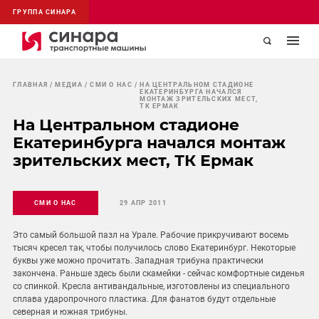
ГРУППА СИНАРА
ГЛАВНАЯ
МЕДИА
СМИ О НАС
НА ЦЕНТРАЛЬНОМ СТАДИОНЕ
ЕКАТЕРИНБУРГА НАЧАЛСЯ
МОНТАЖ ЗРИТЕЛЬСКИХ МЕСТ,
ТК ЕРМАК
На Центральном стадионе
Екатеринбурга начался монтаж
зрительских мест, ТК Ермак
СМИ О НАС
29 АПР 2011
Это самый большой пазл на Урале. Рабочие прикручивают восемь
тысяч кресел так, чтобы получилось слово Екатеринбург. Некоторые
буквы уже можно прочитать. Западная трибуна практически
закончена. Раньше здесь были скамейки - сейчас комфортные сиденья
со спинкой. Кресла антивандальные, изготовлены из специального
сплава ударопрочного пластика. Для фанатов будут отдельные
северная и южная трибуны.