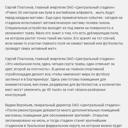
Сергей Платонов, главный энергетик ОАО «Центральный стадион»:
«Ровно 26 секторов как букв в английском алфавите... мыть будут
перед каждым матчем». Еще одно примечательно событие - сегодня на
стадионе испытывают автоматическую систему полива газона.
Специальные устройства выходят из под земли на поверхность и
увлажняют траву. Мало кто знает о том, что есть дублирующее поле,
на котором растет точно такой же газон. Его хранят на тот случай,
если какие то участки главного поля не оживут весной или футболисты
проведут сверх активный матч.
Сергей Платонов, главный энергетик ОАО «Центральный стадион»:
«Это необычное поле, здесь четыре сорта травы, один отвечает за
цвет, второй за плотность». В целом на главное спортивной
стройплощадке делают все, чтобы чемпионат мира по футболу
заглянул и в Екатеринбург. Здесь уже готовы помещения для
комментаторов, вип-ложи, раздевалки для футболистов, а количество
мест могут увеличить до 40 тысяч за счет сборно-разборных
конструкций.
Вадим Воробьев, генеральный директор ОАО «Центральный стадион»:
«После реконструкции добавится много дополнительных помещений:
магазины, помещения для обслуживания зрителей». Открытие
запланировано на июль, и тогда стадион станет крупнейшим
стадионом в Уральском федеральном округе, на котором можно будет