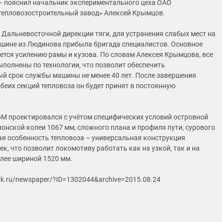
– пояснил начальник экспериментального цеха ОАО
епловозостроительный завод» Алексей Крымцов.
 Дальневосточной дирекции тяги, для устранения слабых мест на
шине из Людинова прибыла бригада специалистов. Основное
ется усилению рамы и кузова. По словам Алексея Крымцова, все
ыполнены по технологии, что позволит обеспечить
й срок службы машины не менее 40 лет. После завершения
беих секций тепловоза он будет принят в постоянную
М проектировался с учётом специфических условий островной
понской колеи 1067 мм, сложного плана и профиля пути, сурового
ая особенность тепловоза – универсальная конструкция
к, что позволит локомотиву работать как на узкой, так и на
лее шириной 1520 мм.
ok.ru/newspaper/?ID=1302044&archive=2015.08.24