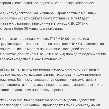
трали и, как следствие, поднять её провозную способность.
рального директора ОАО «Синара – Транспортные машины»
ко, получение сертификата соответствия на ТГ16М даёт
чать его серийный выпуск уже в этом году. До 2018-го
готовить более 30 машин данной серии.
я два таких тепловоза. Модель ТГ16М № 001 проходила
ертификационные испытания на полигоне ВНИКТИ, а локомотив с
ом № 002 испытывался на Сахалине. Последний после
 обкаток (пробег на 5 тыс. и 20 тыс. км) проходит модернизацию
 ремонтном депо в Южно-Сахалинске.
ий был выявлен ряд замечаний, касающихся конструктивных
одовой части, систем охлаждения, пескоподачи, компьютерной
комотива. Вся поступающая от сахалинских локомотивных
ция систематизировалась и передавалась на завод-изготовитель,
ующие предложения вносились в проект.
аженная схема: выявленные на рабочей модели недостатки
 все последующие машины производятся уже с необходимыми