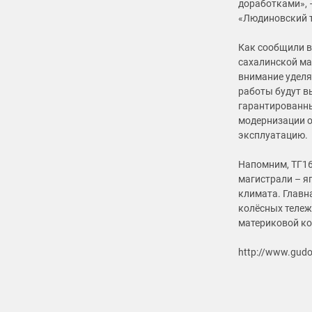
доработками», 
«Людиновский т
Как сообщили в
сахалинской ма
внимание уделя
работы будут в
гарантированны
модернизации о
эксплуатацию.
Напомним, ТГ16
магистрали – я
климата. Главн
колёсных тележе
материковой ко
http://www.gud