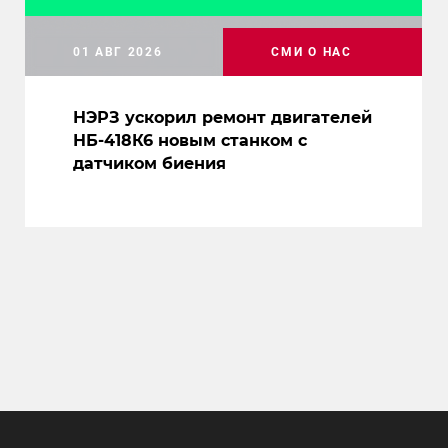
01 АВГ 2026
СМИ О НАС
НЭРЗ ускорил ремонт двигателей
НБ-418К6 новым станком с
датчиком биения