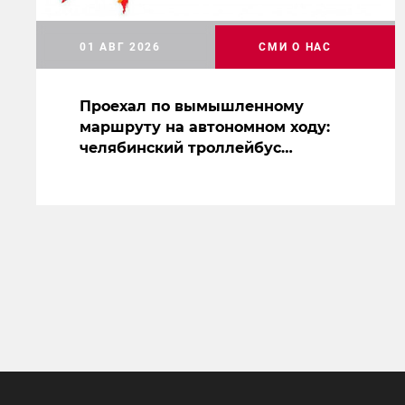
01 АВГ 2026
СМИ О НАС
Проехал по вымышленному
маршруту на автономном ходу:
челябинский троллейбус
засветился на съемках нового
сериала