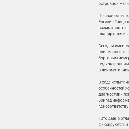
островной магис
По словам гене
Евгения Грицен
возможность на
планируется из
Сегодня имеетс
приёмочные и с
бортовым номер
подконтрольных
в локомотивном
В ходе испытан
особенностей х
диагностики ло
бригад информа
где соответств
«Это давно отл
фиксируются, и