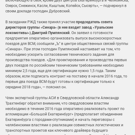
включающую в себя, кроме двух центров Екатеринбурга и Челябинска,
Озерск, Снежинск, Касли, Кыштым, Копейск, Сысерть», — подчеркнул в
своем докладе господин Дубровский.
В заседании РЖД также принял участие
председатель совета
директоров группы «Синара» (в нее входит завод «Уральские
локомотивы») Дмитрий Пумпянский
. Он заявил о готовности
предприятия оперативно организовать выпуск высокоскоростных
поездов для ВСМ, сообщили „Ъ” в центре общественных связей группы
«Синара». При этом господин Пумпянский настаивает на том, что
необходимо ускорить согласование технического задания для
производства поездов. «Для проектирования и производства первых
двух поездов по российским техническим требованиям необходимо
минимум 2,5 года, еще для сертификации нужно 1,5 года. Таким
образом, если подписать контракт на поставку в начале 2016 года, то
первые два поезда ВСМ будут готовы к сертификации только к
середине 2018 года», — пояснил он.
Член экспертной группы АСИ в Свердловской области Александр
Трахтенберг обратил внимание, что свердловским властям
необходимо в течение 2016 года оперативно реализовать проект по
агломерации «Большой Екатеринбург» (предполагает объединение
Екатеринбурга с городами-спутниками) и начать переговоры с
челябинскими властями о реализации совместных логистических и
транспортных проектов как ключевого драйвера будущего