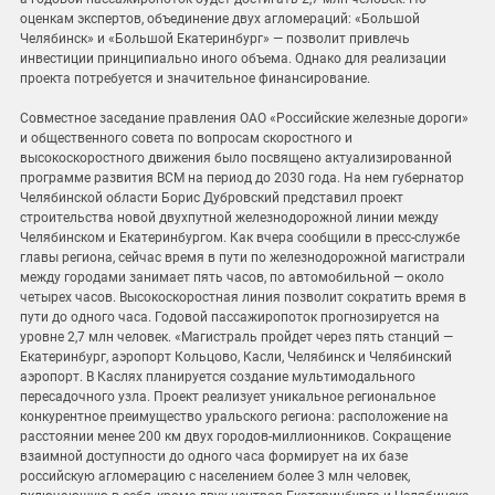
оценкам экспертов, объединение двух агломераций: «Большой
Челябинск» и «Большой Екатеринбург» — позволит привлечь
инвестиции принципиально иного объема. Однако для реализации
проекта потребуется и значительное финансирование.
Совместное заседание правления ОАО «Российские железные дороги»
и общественного совета по вопросам скоростного и
высокоскоростного движения было посвящено актуализированной
программе развития ВСМ на период до 2030 года. На нем губернатор
Челябинской области Борис Дубровский представил проект
строительства новой двухпутной железнодорожной линии между
Челябинском и Екатеринбургом. Как вчера сообщили в пресс-службе
главы региона, сейчас время в пути по железнодорожной магистрали
между городами занимает пять часов, по автомобильной — около
четырех часов. Высокоскоростная линия позволит сократить время в
пути до одного часа. Годовой пассажиропоток прогнозируется на
уровне 2,7 млн человек. «Магистраль пройдет через пять станций —
Екатеринбург, аэропорт Кольцово, Касли, Челябинск и Челябинский
аэропорт. В Каслях планируется создание мультимодального
пересадочного узла. Проект реализует уникальное региональное
конкурентное преимущество уральского региона: расположение на
расстоянии менее 200 км двух городов-миллионников. Сокращение
взаимной доступности до одного часа формирует на их базе
российскую агломерацию с населением более 3 млн человек,