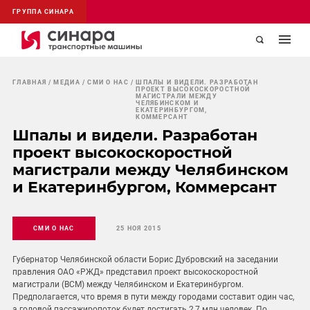
ГРУППА СИНАРА
ГЛАВНАЯ
МЕДИА
СМИ О НАС
ШПАЛЫ И ВИДЕЛИ. РАЗРАБОТАН
ПРОЕКТ ВЫСОКОСКОРОСТНОЙ
МАГИСТРАЛИ МЕЖДУ
ЧЕЛЯБИНСКОМ И
ЕКАТЕРИНБУРГОМ,
КОММЕРСАНТ
Шпалы и видели. Разработан
проект высокоскоростной
магистрали между Челябинском
и Екатеринбургом, Коммерсант
СМИ О НАС
25 НОЯ 2015
Губернатор Челябинской области Борис Дубровский на заседании
правления ОАО «РЖД» представил проект высокоскоростной
магистрали (ВСМ) между Челябинском и Екатеринбургом.
Предполагается, что время в пути между городами составит один час,
а годовой пассажиропоток будет достигать 2,7 млн человек. По