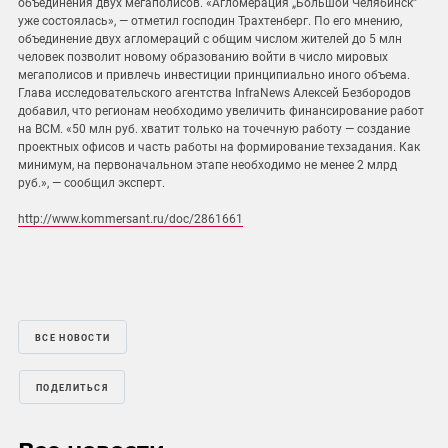
объединения двух мегаполисов. «Агломерация „Большой Челябинск”
уже состоялась», — отметил господин Трахтенберг. По его мнению,
объединение двух агломераций с общим числом жителей до 5 млн
человек позволит новому образованию войти в число мировых
мегаполисов и привлечь инвестиции принципиально иного объема.
Глава исследовательского агентства InfraNews Алексей Безбородов
добавил, что регионам необходимо увеличить финансирование работ
на ВСМ. «50 млн руб. хватит только на точечную работу — создание
проектных офисов и часть работы на формирование техзадания. Как
минимум, на первоначальном этапе необходимо не менее 2 млрд
руб.», — сообщил эксперт.
http://www.kommersant.ru/doc/2861661
ВСЕ НОВОСТИ
ПОДЕЛИТЬСЯ