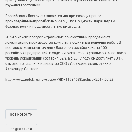
приступила к динамико-прочностным и тормозным испытаниям в
гружёном состоянии.
Российская «Ласточка» значительно превосходит ранее
произведённые европейские образцы по мощности, параметрам
безопасности и надёжности в эксплуатации.
«При выпуске поездов «Уральские локомотивы» продолжают
локализацию производства комплектующих и выполнения работ. В
поставках компонентов для «Ласточки» задействовано 100
российских предприятий. В ходе выпуска первых уральских «Ласточек»
уровень локализации составил 62%, а в 2017 году он достигнет 80%», –
отметил генеральный директор ООО «Уральские локомотивы»
Александр Салтаев.
http://www.gudok.ru/newspaper/?ID=1193103&archive=2014.07.23
ВСЕ НОВОСТИ
ПОДЕЛИТЬСЯ