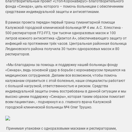
благотворительный проект «Стоп-Коронавирус» благотворительного
фонда «Синара», цель которого – помочь больницам с обеспечением
средствами индивидуальной защиты и антисептиками.
В рамках проекта передан первый транш гуманитарной помощи
Калужской городской клинической больнице № 4 им. А.С. Хлюстина -
500 респираторов FF2-FF3, три тысячи одноразовых масок и 100
литров кожного антисептика «Дезитол А», обеспечивающего защиту от
инфекций на протяжении трёх часов. Центральная районная больница
Людиновского района получила 30 тысяч одноразовых масок и 80
респираторов.
«Мы благодарны за помощь и поддержку нашей больницы фонду
«Синара», ведь основной удар в борьбе с коронавирусом пришелся на
медицинских сотрудников. Делаем все возможное, чтобы помочь
калужанам справиться с этой болезнью, наши специалисты работают
с большой нагрузкой, ответственностью и риском. Средства
индивидуальной защиты очень востребованы в данной ситуации и мы
высоко ценим поддержку «Синары», которая таким образом помогает
всем пациентам», - подчеркнул и.о. главного врача Калужской
городской клинической больницы №4 Олег Трушко.
Принимая упаковки с одноразовыми масками и респираторами,