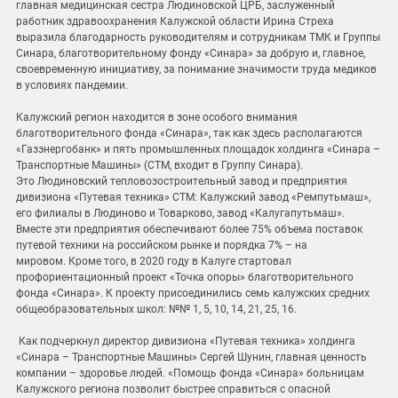
главная медицинская сестра Людиновской ЦРБ, заслуженный
работник здравоохранения Калужской области Ирина Стреха
выразила благодарность руководителям и сотрудникам ТМК и Группы
Синара, благотворительному фонду «Синара» за добрую и, главное,
своевременную инициативу, за понимание значимости труда медиков
в условиях пандемии.
Калужский регион находится в зоне особого внимания
благотворительного фонда «Синара», так как здесь располагаются
«Газэнергобанк» и пять промышленных площадок холдинга «Синара –
Транспортные Машины» (СТМ, входит в Группу Синара).
Это Людиновский тепловозостроительный завод и предприятия
дивизиона «Путевая техника» СТМ: Калужский завод «Ремпутьмаш»,
его филиалы в Людиново и Товарково, завод «Калугапутьмаш».
Вместе эти предприятия обеспечивают более 75% объема поставок
путевой техники на российском рынке и порядка 7% – на
мировом. Кроме того, в 2020 году в Калуге стартовал
профориентационный проект «Точка опоры» благотворительного
фонда «Синара». К проекту присоединились семь калужских средних
общеобразовательных школ: №№ 1, 5, 10, 14, 21, 25, 16.
Как подчеркнул директор дивизиона «Путевая техника» холдинга
«Синара – Транспортные Машины» Сергей Шунин, главная ценность
компании – здоровье людей. «Помощь фонда «Синара» больницам
Калужского региона позволит быстрее справиться с опасной