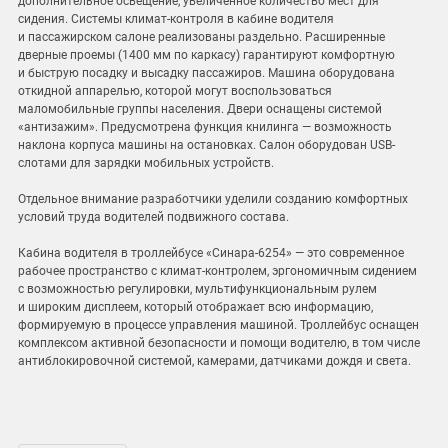
дополнительное освещение, увеличенное количество мест для
сидения. Системы климат-контроля в кабине водителя
и пассажирском салоне реализованы раздельно. Расширенные
дверные проемы (1400 мм по каркасу) гарантируют комфортную
и быструю посадку и высадку пассажиров. Машина оборудована
откидной аппарелью, которой могут воспользоваться
маломобильные группы населения. Двери оснащены системой
«антизажим». Предусмотрена функция книлинга — возможность
наклона корпуса машины на остановках. Салон оборудован USB-
слотами для зарядки мобильных устройств.
Отдельное внимание разработчики уделили созданию комфортных
условий труда водителей подвижного состава.
Кабина водителя в троллейбусе «Синара‑6254» — это современное
рабочее пространство с климат-контролем, эргономичным сидением
с возможностью регулировки, мультифункциональным рулем
и широким дисплеем, который отображает всю информацию,
формируемую в процессе управления машиной. Троллейбус оснащен
комплексом активной безопасности и помощи водителю, в том числе
антиблокировочной системой, камерами, датчиками дождя и света.