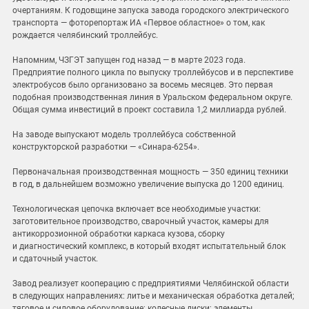
очертаниям. К годовщине запуска завода городского электрического
транспорта — фоторепортаж ИА «Первое областное» о том, как
рождается челябинский троллейбус.
Напомним, ЧЗГЭТ запущен год назад — в марте 2023 года.
Предприятие полного цикла по выпуску троллейбусов и в перспективе
электробусов было организовано за восемь месяцев. Это первая
подобная производственная линия в Уральском федеральном округе.
Общая сумма инвестиций в проект составила 1,2 миллиарда рублей.
На заводе выпускают модель троллейбуса собственной
конструкторской разработки — «Синара‑6254».
Первоначальная производственная мощность — 350 единиц техники
в год, в дальнейшем возможно увеличение выпуска до 1200 единиц.
Технологическая цепочка включает все необходимые участки:
заготовительное производство, сварочный участок, камеры для
антикоррозионной обработки каркаса кузова, сборку
и диагностический комплекс, в который входят испытательный блок
и сдаточный участок.
Завод реализует кооперацию с предприятиями Челябинской области
в следующих направлениях: литье и механическая обработка деталей;
тяговое и силовое оборудование; колесные диски; элементы