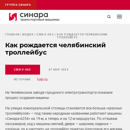
ГРУППА СИНАРА
ГЛАВНАЯ
МЕДИА
СМИ О НАС
КАК РОЖДАЕТСЯ ЧЕЛЯБИНСКИЙ
ТРОЛЛЕЙБУС
Как рождается челябинский
троллейбус
СМИ О НАС
07 МАР 2024
1obl.ru
ИСТОЧНИК
На Челябинском заводе городского электротранспорта показали
процесс создания машины
На улицах южноуральской столицы становится все больше «красных
троллейбусов» — под таким народным названием работают машины
«Синара-6254» на 19‑м, а теперь и на 12‑м маршрутах. По отзывам
пассажиров, ход у машины мягкий, двери — широкие, сиденья —
удобные, да и смотреть на троллейбус приятно благодаря его мягким